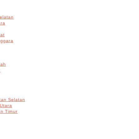
elatan
ara
at
nggara
gah
r
tan Selatan
 Utara
an Timur