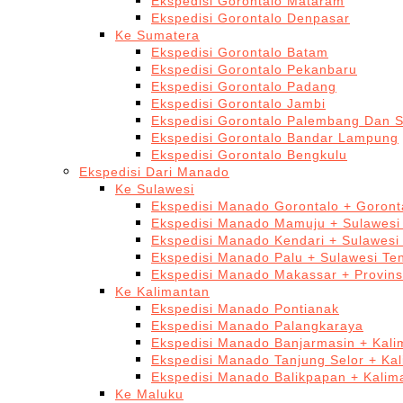
Ekspedisi Gorontalo Mataram
Ekspedisi Gorontalo Denpasar
Ke Sumatera
Ekspedisi Gorontalo Batam
Ekspedisi Gorontalo Pekanbaru
Ekspedisi Gorontalo Padang
Ekspedisi Gorontalo Jambi
Ekspedisi Gorontalo Palembang Dan 
Ekspedisi Gorontalo Bandar Lampung
Ekspedisi Gorontalo Bengkulu
Ekspedisi Dari Manado
Ke Sulawesi
Ekspedisi Manado Gorontalo + Goront
Ekspedisi Manado Mamuju + Sulawesi
Ekspedisi Manado Kendari + Sulawesi
Ekspedisi Manado Palu + Sulawesi Te
Ekspedisi Manado Makassar + Provins
Ke Kalimantan
Ekspedisi Manado Pontianak
Ekspedisi Manado Palangkaraya
Ekspedisi Manado Banjarmasin + Kali
Ekspedisi Manado Tanjung Selor + Ka
Ekspedisi Manado Balikpapan + Kalim
Ke Maluku