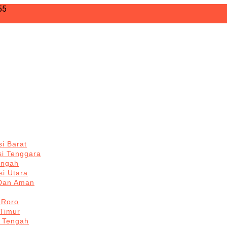
55
i Barat
si Tenggara
engah
i Utara
 Dan Aman
 Roro
Timur
 Tengah