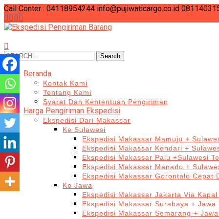
Call Center : 04118954244
info@pujiwaticargo.co.id
08114031
Search
Search
for:
Beranda
Kontak Kami
Tentang Kami
Syarat Dan Kententuan Pengiriman
Harga Pengiriman Ekspedisi
Ekspedisi Dari Makassar
Ke Sulawesi
Ekspedisi Makassar Mamuju + Sulawes
Ekspedisi Makassar Kendari + Sulawe
Ekspedisi Makassar Palu +Sulawesi T
Ekspedisi Makassar Manado + Sulawes
Ekspedisi Makassar Gorontalo Cepat
Ke Jawa
Ekspedisi Makassar Jakarta Via Kapal
Ekspedisi Makassar Surabaya + Jawa 
Ekspedisi Makassar Semarang + Jawa