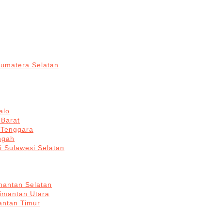
Sumatera Selatan
alo
 Barat
 Tenggara
ngah
i Sulawesi Selatan
mantan Selatan
limantan Utara
antan Timur