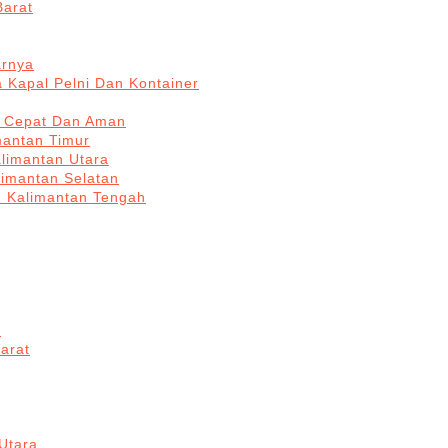
Barat
arnya
 Kapal Pelni Dan Kontainer
a Cepat Dan Aman
mantan Timur
alimantan Utara
limantan Selatan
n Kalimantan Tengah
a
arat
Utara