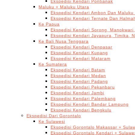
Ekspedisi Kendari Pontianak
Maluku + Maluku Utara
Ekspedisi Kendari Ambon Dan Maluku 
Ekspedisi Kendari Ternate Dan Halma
Ke Papua
Ekspedisi Kendari Sorong, Manokwari,
Ekspedisi Kendari Jayapura, Timika, 
Ke Bali Nusa Tenggara
Ekspedisi Kendari Denpasar
Ekspedisi Kendari Kupang
Ekspedisi Kendari Mataram
Ke Sumatera
Ekspedisi Kendari Batam
Ekspedisi Kendari Medan
Ekspedisi Kendari Padang
Ekspedisi Kendari Pekanbaru
Ekspedisi Kendari Jambi
Ekspedisi Kendari Palembang
Ekspedisi Kendari Bandar Lampung
Ekspedisi Kendari Bengkulu
Ekspedisi Dari Gorontalo
Ke Sulawesi
Ekspedisi Gorontalo Makassar + Sulaw
Ekspedisi Gorontalo Kendari + Sulawe