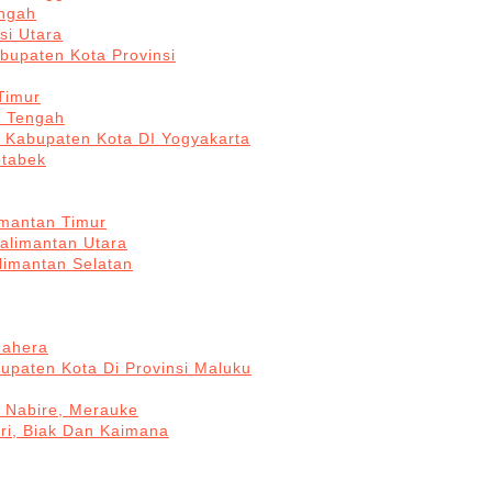
engah
si Utara
bupaten Kota Provinsi
Timur
a Tengah
5 Kabupaten Kota DI Yogyakarta
otabek
imantan Timur
Kalimantan Utara
limantan Selatan
mahera
upaten Kota Di Provinsi Maluku
, Nabire, Merauke
ri, Biak Dan Kaimana