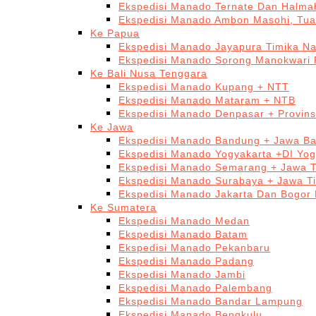
Ekspedisi Manado Ternate Dan Halma
Ekspedisi Manado Ambon Masohi, Tua
Ke Papua
Ekspedisi Manado Jayapura Timika N
Ekspedisi Manado Sorong Manokwari 
Ke Bali Nusa Tenggara
Ekspedisi Manado Kupang + NTT
Ekspedisi Manado Mataram + NTB
Ekspedisi Manado Denpasar + Provinsi
Ke Jawa
Ekspedisi Manado Bandung + Jawa Ba
Ekspedisi Manado Yogyakarta +DI Yog
Ekspedisi Manado Semarang + Jawa 
Ekspedisi Manado Surabaya + Jawa T
Ekspedisi Manado Jakarta Dan Bogor
Ke Sumatera
Ekspedisi Manado Medan
Ekspedisi Manado Batam
Ekspedisi Manado Pekanbaru
Ekspedisi Manado Padang
Ekspedisi Manado Jambi
Ekspedisi Manado Palembang
Ekspedisi Manado Bandar Lampung
Ekspedisi Manado Bengkulu