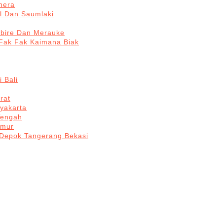
hera
l Dan Saumlaki
abire Dan Merauke
Fak Fak Kaimana Biak
 Bali
rat
yakarta
Tengah
imur
 Depok Tangerang Bekasi