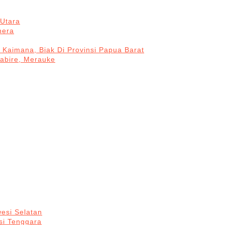
Utara
hera
 Kaimana, Biak Di Provinsi Papua Barat
Nabire, Merauke
esi Selatan
si Tenggara