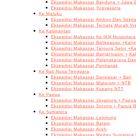
Ekspedisi Makassar Bandung + Jawa 
Ekspedisi Makassar Yogyakarta
Ke Maluku
Ekspedisi Makassar Ambon Dan Sekit
Ekspedisi Makassar Ternate Murah Via
Ke Kalimantan
Ekspedisi Makassar Ke IKN Nusantar
Ekspedisi Makassar Balikpapan +Kali
Ekspedisi Makassar Tanjung Selor +K
Ekspedisi Makassar Banjarmasin + Ka
Ekspedisi Makassar Palangkaraya Da
Ekspedisi Makassar Pontianak
Ke Bali Nusa Tenggara
Ekspedisi Makassar Denpasar + Bali
Ekspedisi Makassar Mataram + NTB
Ekspedisi Makassar Kupang NTT
Ke Papua
Ekspedisi Makassar Jayapura + Papu
Ekspedisi Makassar Sorong + Papua B
Ke Sumatera
Ekspedisi Makassar Lampung
Ekspedisi Makassar Batam
Ekspedisi Makassar Aceh
Ekspedisi Makassar Medan Sumatera 