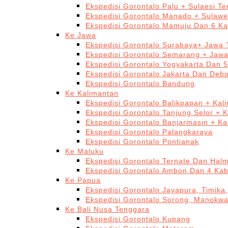
Ekspedisi Gorontalo Palu + Sulaesi T
Ekspedisi Gorontalo Manado + Sulawe
Ekspedisi Gorontalo Mamuju Dan 6 Ka
Ke Jawa
Ekspedisi Gorontalo Surabaya+ Jawa 
Ekspedisi Gorontalo Semarang + Jaw
Ekspedisi Gorontalo Yogyakarta Dan 
Ekspedisi Gorontalo Jakarta Dan Deb
Ekspedisi Gorontalo Bandung
Ke Kalimantan
Ekspedisi Gorontalo Balikpapan + Kal
Ekspedisi Gorontalo Tanjung Selor + 
Ekspedisi Gorontalo Banjarmasin + Ka
Ekspedisi Gorontalo Palangkaraya
Ekspedisi Gorontalo Pontianak
Ke Maluku
Ekspedisi Gorontalo Ternate Dan Hal
Ekspedisi Gorontalo Ambon Dan 4 Kab
Ke Papua
Ekspedisi Gorontalo Jayapura, Timika
Ekspedisi Gorontalo Sorong, Manokwa
Ke Bali Nusa Tenggara
Ekspedisi Gorontalo Kupang