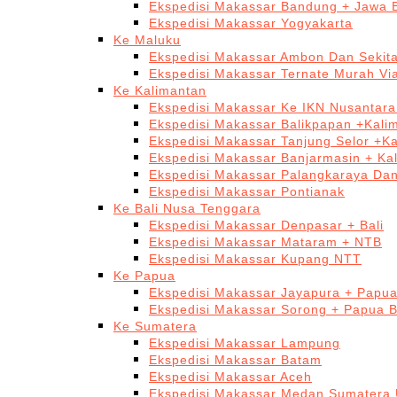
Ekspedisi Makassar Bandung + Jawa 
Ekspedisi Makassar Yogyakarta
Ke Maluku
Ekspedisi Makassar Ambon Dan Sekit
Ekspedisi Makassar Ternate Murah Via
Ke Kalimantan
Ekspedisi Makassar Ke IKN Nusantar
Ekspedisi Makassar Balikpapan +Kali
Ekspedisi Makassar Tanjung Selor +K
Ekspedisi Makassar Banjarmasin + Ka
Ekspedisi Makassar Palangkaraya Da
Ekspedisi Makassar Pontianak
Ke Bali Nusa Tenggara
Ekspedisi Makassar Denpasar + Bali
Ekspedisi Makassar Mataram + NTB
Ekspedisi Makassar Kupang NTT
Ke Papua
Ekspedisi Makassar Jayapura + Papu
Ekspedisi Makassar Sorong + Papua B
Ke Sumatera
Ekspedisi Makassar Lampung
Ekspedisi Makassar Batam
Ekspedisi Makassar Aceh
Ekspedisi Makassar Medan Sumatera 