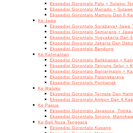
Ekspedisi Gorontalo Palu + Sulaesi T
Ekspedisi Gorontalo Manado + Sulawe
Ekspedisi Gorontalo Mamuju Dan 6 Ka
Ke Jawa
Ekspedisi Gorontalo Surabaya+ Jawa 
Ekspedisi Gorontalo Semarang + Jaw
Ekspedisi Gorontalo Yogyakarta Dan 
Ekspedisi Gorontalo Jakarta Dan Deb
Ekspedisi Gorontalo Bandung
Ke Kalimantan
Ekspedisi Gorontalo Balikpapan + Kal
Ekspedisi Gorontalo Tanjung Selor + 
Ekspedisi Gorontalo Banjarmasin + Ka
Ekspedisi Gorontalo Palangkaraya
Ekspedisi Gorontalo Pontianak
Ke Maluku
Ekspedisi Gorontalo Ternate Dan Hal
Ekspedisi Gorontalo Ambon Dan 4 Kab
Ke Papua
Ekspedisi Gorontalo Jayapura, Timika
Ekspedisi Gorontalo Sorong, Manokwa
Ke Bali Nusa Tenggara
Ekspedisi Gorontalo Kupang