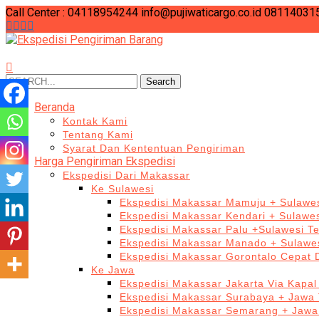
Call Center : 04118954244
info@pujiwaticargo.co.id
08114031
Search
Search
for:
Beranda
Kontak Kami
Tentang Kami
Syarat Dan Kententuan Pengiriman
Harga Pengiriman Ekspedisi
Ekspedisi Dari Makassar
Ke Sulawesi
Ekspedisi Makassar Mamuju + Sulawes
Ekspedisi Makassar Kendari + Sulawe
Ekspedisi Makassar Palu +Sulawesi T
Ekspedisi Makassar Manado + Sulawes
Ekspedisi Makassar Gorontalo Cepat
Ke Jawa
Ekspedisi Makassar Jakarta Via Kapal
Ekspedisi Makassar Surabaya + Jawa 
Ekspedisi Makassar Semarang + Jawa