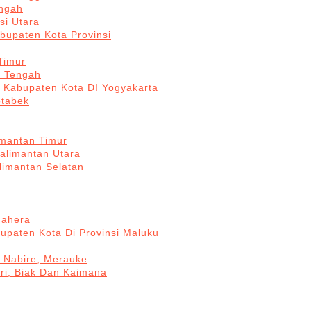
engah
si Utara
bupaten Kota Provinsi
Timur
a Tengah
5 Kabupaten Kota DI Yogyakarta
otabek
imantan Timur
Kalimantan Utara
limantan Selatan
mahera
upaten Kota Di Provinsi Maluku
, Nabire, Merauke
ri, Biak Dan Kaimana