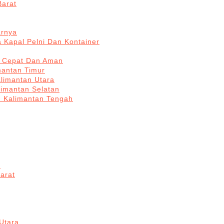
Barat
arnya
 Kapal Pelni Dan Kontainer
a Cepat Dan Aman
mantan Timur
alimantan Utara
limantan Selatan
n Kalimantan Tengah
a
arat
Utara