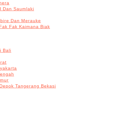
hera
l Dan Saumlaki
abire Dan Merauke
Fak Fak Kaimana Biak
 Bali
rat
yakarta
Tengah
imur
 Depok Tangerang Bekasi