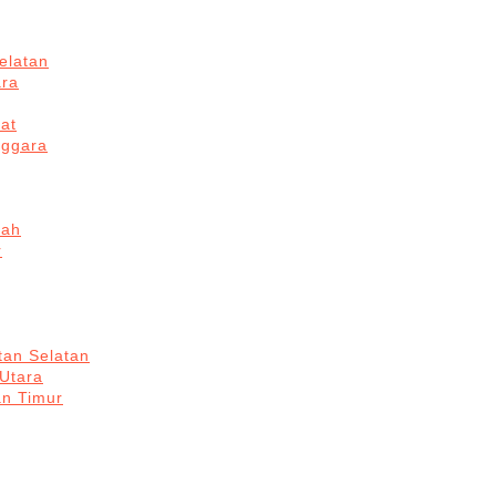
elatan
ara
at
nggara
gah
r
tan Selatan
 Utara
an Timur