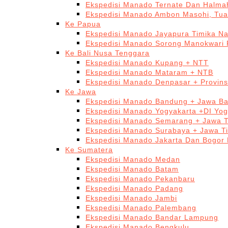
Ekspedisi Manado Ternate Dan Halma
Ekspedisi Manado Ambon Masohi, Tua
Ke Papua
Ekspedisi Manado Jayapura Timika N
Ekspedisi Manado Sorong Manokwari 
Ke Bali Nusa Tenggara
Ekspedisi Manado Kupang + NTT
Ekspedisi Manado Mataram + NTB
Ekspedisi Manado Denpasar + Provinsi
Ke Jawa
Ekspedisi Manado Bandung + Jawa Ba
Ekspedisi Manado Yogyakarta +DI Yog
Ekspedisi Manado Semarang + Jawa 
Ekspedisi Manado Surabaya + Jawa T
Ekspedisi Manado Jakarta Dan Bogor
Ke Sumatera
Ekspedisi Manado Medan
Ekspedisi Manado Batam
Ekspedisi Manado Pekanbaru
Ekspedisi Manado Padang
Ekspedisi Manado Jambi
Ekspedisi Manado Palembang
Ekspedisi Manado Bandar Lampung
Ekspedisi Manado Bengkulu