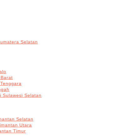
Sumatera Selatan
alo
 Barat
 Tenggara
ngah
i Sulawesi Selatan
mantan Selatan
limantan Utara
antan Timur