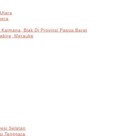
Utara
hera
 Kaimana, Biak Di Provinsi Papua Barat
Nabire, Merauke
esi Selatan
si Tenggara