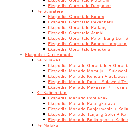
Ekspedisi Gorontalo Mataram
Ekspedisi Gorontalo Denpasar
Ke Sumatera
Ekspedisi Gorontalo Batam
Ekspedisi Gorontalo Pekanbaru
Ekspedisi Gorontalo Padang
Ekspedisi Gorontalo Jambi
Ekspedisi Gorontalo Palembang Dan 
Ekspedisi Gorontalo Bandar Lampung
Ekspedisi Gorontalo Bengkulu
Ekspedisi Dari Manado
Ke Sulawesi
Ekspedisi Manado Gorontalo + Goront
Ekspedisi Manado Mamuju + Sulawesi
Ekspedisi Manado Kendari + Sulawesi
Ekspedisi Manado Palu + Sulawesi Te
Ekspedisi Manado Makassar + Provins
Ke Kalimantan
Ekspedisi Manado Pontianak
Ekspedisi Manado Palangkaraya
Ekspedisi Manado Banjarmasin + Kali
Ekspedisi Manado Tanjung Selor + Ka
Ekspedisi Manado Balikpapan + Kalim
Ke Maluku