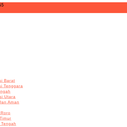
55
i Barat
si Tenggara
engah
i Utara
 Dan Aman
 Roro
Timur
 Tengah