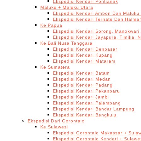
Ekspedisi Kendari Pontianak
Maluku + Maluku Utara
Ekspedisi Kendari Ambon Dan Maluku 
Ekspedisi Kendari Ternate Dan Halma
Ke Papua
Ekspedisi Kendari Sorong, Manokwari,
Ekspedisi Kendari Jayapura, Timika, 
Ke Bali Nusa Tenggara
Ekspedisi Kendari Denpasar
Ekspedisi Kendari Kupang
Ekspedisi Kendari Mataram
Ke Sumatera
Ekspedisi Kendari Batam
Ekspedisi Kendari Medan
Ekspedisi Kendari Padang
Ekspedisi Kendari Pekanbaru
Ekspedisi Kendari Jambi
Ekspedisi Kendari Palembang
Ekspedisi Kendari Bandar Lampung
Ekspedisi Kendari Bengkulu
Ekspedisi Dari Gorontalo
Ke Sulawesi
Ekspedisi Gorontalo Makassar + Sulaw
Ekspedisi Gorontalo Kendari + Sulawe