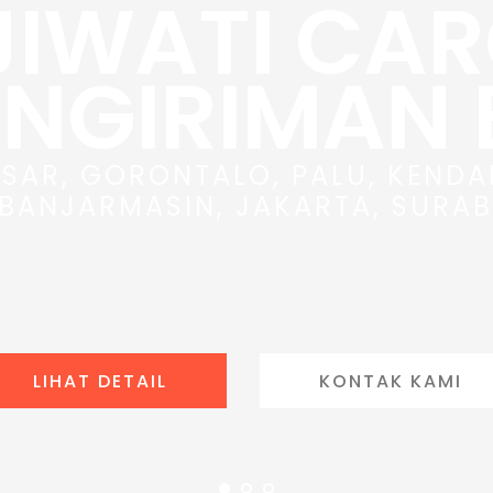
JIWATI CA
ENGIRIMAN
SAR, GORONTALO, PALU, KENDA
 BANJARMASIN, JAKARTA, SURAB
LIHAT DETAIL
KONTAK KAMI