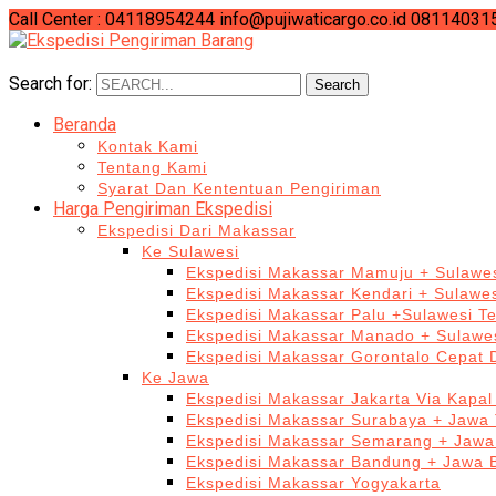
Call Center : 04118954244
info@pujiwaticargo.co.id
08114031
Search for:
Search
Beranda
Kontak Kami
Tentang Kami
Syarat Dan Kententuan Pengiriman
Harga Pengiriman Ekspedisi
Ekspedisi Dari Makassar
Ke Sulawesi
Ekspedisi Makassar Mamuju + Sulawes
Ekspedisi Makassar Kendari + Sulawe
Ekspedisi Makassar Palu +Sulawesi T
Ekspedisi Makassar Manado + Sulawes
Ekspedisi Makassar Gorontalo Cepat
Ke Jawa
Ekspedisi Makassar Jakarta Via Kapal
Ekspedisi Makassar Surabaya + Jawa 
Ekspedisi Makassar Semarang + Jawa
Ekspedisi Makassar Bandung + Jawa 
Ekspedisi Makassar Yogyakarta