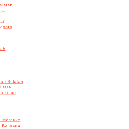
elatan
ara
at
nggara
gah
r
tan Selatan
 Utara
an Timur
re Merauke
k Kaimana