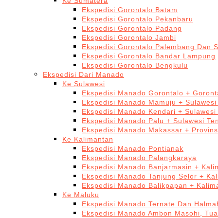
Ke Sumatera
Ekspedisi Gorontalo Batam
Ekspedisi Gorontalo Pekanbaru
Ekspedisi Gorontalo Padang
Ekspedisi Gorontalo Jambi
Ekspedisi Gorontalo Palembang Dan 
Ekspedisi Gorontalo Bandar Lampung
Ekspedisi Gorontalo Bengkulu
Ekspedisi Dari Manado
Ke Sulawesi
Ekspedisi Manado Gorontalo + Goront
Ekspedisi Manado Mamuju + Sulawesi
Ekspedisi Manado Kendari + Sulawesi
Ekspedisi Manado Palu + Sulawesi Te
Ekspedisi Manado Makassar + Provins
Ke Kalimantan
Ekspedisi Manado Pontianak
Ekspedisi Manado Palangkaraya
Ekspedisi Manado Banjarmasin + Kali
Ekspedisi Manado Tanjung Selor + Ka
Ekspedisi Manado Balikpapan + Kalim
Ke Maluku
Ekspedisi Manado Ternate Dan Halma
Ekspedisi Manado Ambon Masohi, Tua