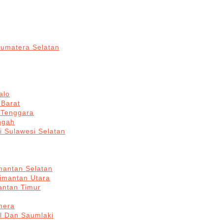
Sumatera Selatan
alo
 Barat
 Tenggara
ngah
i Sulawesi Selatan
mantan Selatan
limantan Utara
antan Timur
hera
l Dan Saumlaki