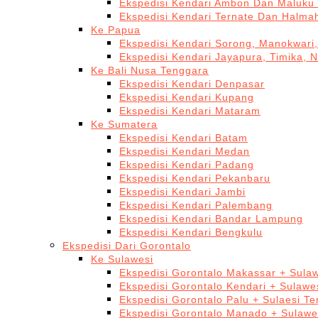
Ekspedisi Kendari Ambon Dan Maluku 
Ekspedisi Kendari Ternate Dan Halma
Ke Papua
Ekspedisi Kendari Sorong, Manokwari,
Ekspedisi Kendari Jayapura, Timika, 
Ke Bali Nusa Tenggara
Ekspedisi Kendari Denpasar
Ekspedisi Kendari Kupang
Ekspedisi Kendari Mataram
Ke Sumatera
Ekspedisi Kendari Batam
Ekspedisi Kendari Medan
Ekspedisi Kendari Padang
Ekspedisi Kendari Pekanbaru
Ekspedisi Kendari Jambi
Ekspedisi Kendari Palembang
Ekspedisi Kendari Bandar Lampung
Ekspedisi Kendari Bengkulu
Ekspedisi Dari Gorontalo
Ke Sulawesi
Ekspedisi Gorontalo Makassar + Sulaw
Ekspedisi Gorontalo Kendari + Sulawe
Ekspedisi Gorontalo Palu + Sulaesi T
Ekspedisi Gorontalo Manado + Sulawe