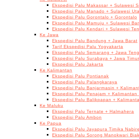
Ekspedisi Palu Makassar + Sulawesi S
Ekspedisi Palu Manado + Sulawesi Ut
Ekspedisi Palu Gorontalo + Gorontalo
Ekspedisi Palu Mamuju + Sulawesi Bar
Ekspedisi Palu Kendari + Sulawesi Te
Ke Jawa
Ekspedisi Palu Bandung + Jawa Barat
Tarif Ekspedisi Palu Yogyakarta
Ekspedisi Palu Semarang + Jawa Ten
Ekspedisi Palu Surabaya + Jawa Timu
Ekspedisi Palu Jakarta
Ke Kalimantan
Ekspedisi Palu Pontianak
Ekspedisi Palu Palangkaraya
Ekspedisi Palu Banjarmasin + Kaliman
Ekspedisi Palu Penajam + Kalimantan
Ekspedisi Palu Balikpapan + Kalimant
Ke Maluku
Ekspedisi Palu Ternate + Halmahera
Ekspedisi Palu Ambon
Ke Papua
Ekspedisi Palu Jayapura Timika Nabi
Ekspedisi Palu Sorong Manokwari Bia