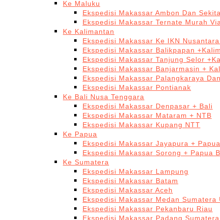
Ke Maluku
Ekspedisi Makassar Ambon Dan Sekit
Ekspedisi Makassar Ternate Murah Via
Ke Kalimantan
Ekspedisi Makassar Ke IKN Nusantar
Ekspedisi Makassar Balikpapan +Kali
Ekspedisi Makassar Tanjung Selor +K
Ekspedisi Makassar Banjarmasin + Ka
Ekspedisi Makassar Palangkaraya Da
Ekspedisi Makassar Pontianak
Ke Bali Nusa Tenggara
Ekspedisi Makassar Denpasar + Bali
Ekspedisi Makassar Mataram + NTB
Ekspedisi Makassar Kupang NTT
Ke Papua
Ekspedisi Makassar Jayapura + Papu
Ekspedisi Makassar Sorong + Papua B
Ke Sumatera
Ekspedisi Makassar Lampung
Ekspedisi Makassar Batam
Ekspedisi Makassar Aceh
Ekspedisi Makassar Medan Sumatera 
Ekspedisi Makassar Pekanbaru Riau
Ekspedisi Makassar Padang Sumatera