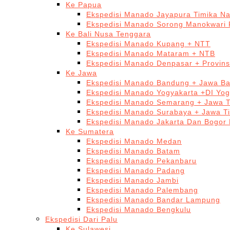
Ke Papua
Ekspedisi Manado Jayapura Timika N
Ekspedisi Manado Sorong Manokwari 
Ke Bali Nusa Tenggara
Ekspedisi Manado Kupang + NTT
Ekspedisi Manado Mataram + NTB
Ekspedisi Manado Denpasar + Provinsi
Ke Jawa
Ekspedisi Manado Bandung + Jawa Ba
Ekspedisi Manado Yogyakarta +DI Yog
Ekspedisi Manado Semarang + Jawa 
Ekspedisi Manado Surabaya + Jawa T
Ekspedisi Manado Jakarta Dan Bogor
Ke Sumatera
Ekspedisi Manado Medan
Ekspedisi Manado Batam
Ekspedisi Manado Pekanbaru
Ekspedisi Manado Padang
Ekspedisi Manado Jambi
Ekspedisi Manado Palembang
Ekspedisi Manado Bandar Lampung
Ekspedisi Manado Bengkulu
Ekspedisi Dari Palu
Ke Sulawesi