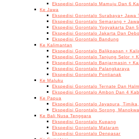
Ekspedisi Gorontalo Mamuju Dan 6 Ka
Ke Jawa
Ekspedisi Gorontalo Surabaya+ Jawa 
Ekspedisi Gorontalo Semarang + Jaw
Ekspedisi Gorontalo Yogyakarta Dan 
Ekspedisi Gorontalo Jakarta Dan Deb
Ekspedisi Gorontalo Bandung
Ke Kalimantan
Ekspedisi Gorontalo Balikpapan + Kal
Ekspedisi Gorontalo Tanjung Selor + 
Ekspedisi Gorontalo Banjarmasin + Ka
Ekspedisi Gorontalo Palangkaraya
Ekspedisi Gorontalo Pontianak
Ke Maluku
Ekspedisi Gorontalo Ternate Dan Hal
Ekspedisi Gorontalo Ambon Dan 4 Kab
Ke Papua
Ekspedisi Gorontalo Jayapura, Timika
Ekspedisi Gorontalo Sorong, Manokwa
Ke Bali Nusa Tenggara
Ekspedisi Gorontalo Kupang
Ekspedisi Gorontalo Mataram
Ekspedisi Gorontalo Denpasar