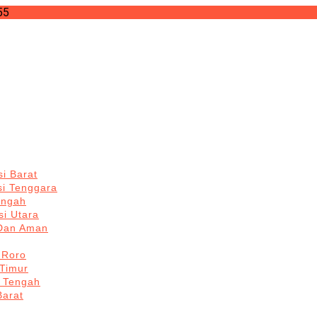
55
i Barat
si Tenggara
engah
i Utara
 Dan Aman
 Roro
Timur
 Tengah
Barat