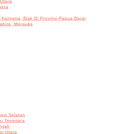
Utara
hera
 Kaimana, Biak Di Provinsi Papua Barat
Nabire, Merauke
esi Selatan
si Tenggara
engah
si Utara