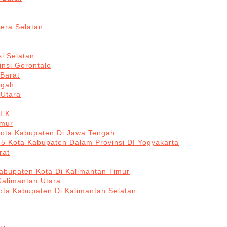
era Selatan
i Selatan
insi Gorontalo
 Barat
ngah
 Utara
BEK
imur
Kota Kabupaten Di Jawa Tengah
 5 Kota Kabupaten Dalam Provinsi DI Yogyakarta
rat
abupaten Kota Di Kalimantan Timur
Kalimantan Utara
ota Kabupaten Di Kalimantan Selatan