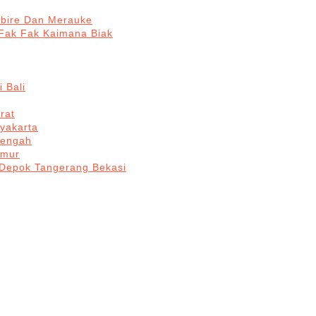
abire Dan Merauke
Fak Fak Kaimana Biak
 Bali
rat
yakarta
Tengah
imur
 Depok Tangerang Bekasi