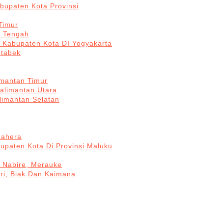
bupaten Kota Provinsi
Timur
a Tengah
5 Kabupaten Kota DI Yogyakarta
otabek
imantan Timur
Kalimantan Utara
limantan Selatan
mahera
upaten Kota Di Provinsi Maluku
, Nabire, Merauke
ri, Biak Dan Kaimana