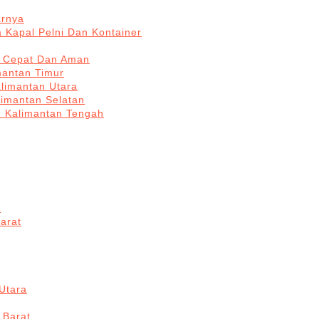
arnya
 Kapal Pelni Dan Kontainer
a Cepat Dan Aman
mantan Timur
alimantan Utara
limantan Selatan
n Kalimantan Tengah
a
arat
Utara
 Barat