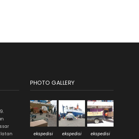
PHOTO GALLERY
9.
an
ssar
elatan
ekspedisi
ekspedisi
ekspedisi