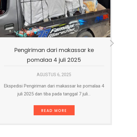
Pengiriman barang dari makassar
Pe
ke kendari 3 juli 2025
AGUSTUS 6, 2025
Ekspedisi Jalur darat Pengiriman barang dari
Ek
makassar ke kendari 3 juli 2025 dan tiba pada…
READ MORE