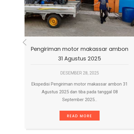
mengunjungi situs Jasa Ekspedisi Makassar
Pujiwaticargo.Co.Id. Kami menyediakan berbagai
layanan…
READ MORE
bon
n 31