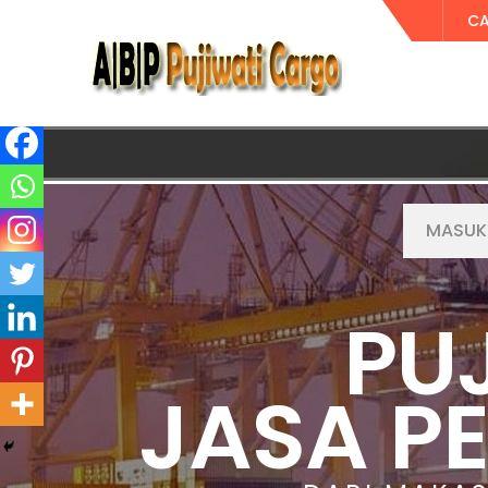
CA
PU
JASA P