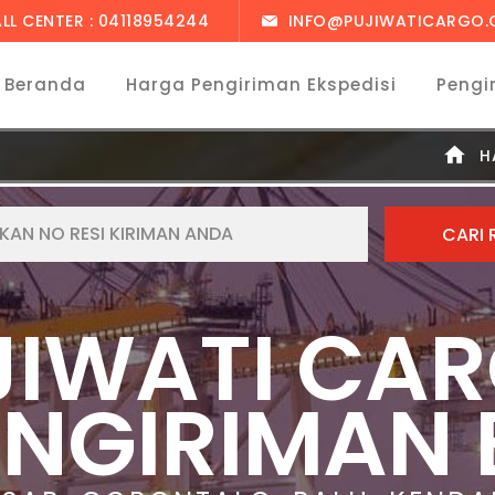
LL CENTER : 04118954244
INFO@PUJIWATICARGO.C
Beranda
Harga Pengiriman Ekspedisi
Pengi
H
JIWATI CA
ENGIRIMAN