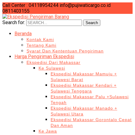
Call Center : 04118954244
info@pujiwaticargo.co.id
0811403155
Search for:
Search
Beranda
Kontak Kami
Tentang Kami
Syarat Dan Kententuan Pengiriman
Harga Pengiriman Ekspedisi
Ekspedisi Dari Makassar
Ke Sulawesi
Ekspedisi Makassar Mamuju +
Sulawesi Barat
Ekspedisi Makassar Kendari +
Sulawesi Tenggara
Ekspedisi Makassar Palu +Sulawesi
Tengah
Ekspedisi Makassar Manado +
Sulawesi Utara
Ekspedisi Makassar Gorontalo Cepat
Dan Aman
Ke Jawa