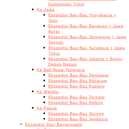
Kalimantan Timur
Ke Jawa
Ekspedisi Bau-Bau Yogyakarta +
Solo
Ekspedisi Bau-Bau Bandung + Jawa
Barat
Ekspedisi Bau-Bau Semarang + Jawa
Tengah
Ekspedisi Bau-Bau Surabaya + Jawa
Timur
Ekspedisi Bau-Bau Jakarta + Bogor
Depok Bekasi
Ke Bali Nusa Tenggara
Ekspedisi Bau-Bau Denpasar
Ekspedisi Bau-Bau Mataram
Ekspedisi Bau-Bau Kupang
Ke Maluku
Ekspedisi Bau-Bau Ternate
Ekspedisi Bau-Bau Ambon
Ke Papua
Ekspedisi Bau-Bau Sorong
Ekspedisi Bau-Bau Jayapura
Ekspedisi Dari Banjarmasin