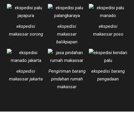
ekspedisi
ekspedisi
ekspedisi
makassar sorong
makassar
makassar poso
balikpapan
ekspedisi
Pengiriman barang
ekspedisi barang
makassar jakarta
pindahan rumah
pengadaan
makassar
© COPYRIGHT PUJIWATICARGO.CO.ID. ALL RIGHTS