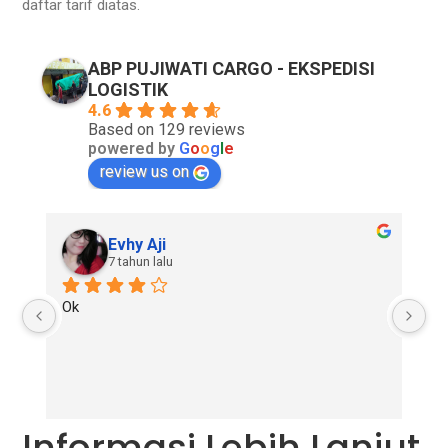
daftar tarif diatas.
ABP PUJIWATI CARGO - EKSPEDISI
LOGISTIK
4.6
Based on 129 reviews
powered by
G
o
o
g
l
e
review us on
Evhy Aji
7 tahun lalu
Ok
Go
re
Informasi Lebih Lanjut