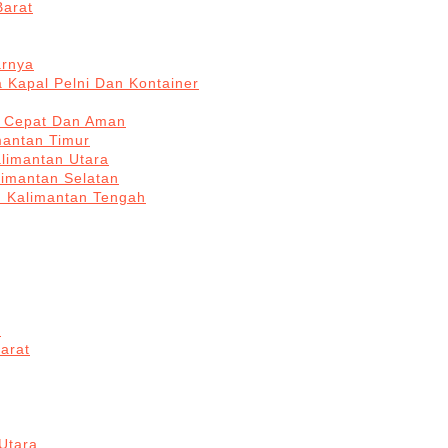
Barat
arnya
 Kapal Pelni Dan Kontainer
a Cepat Dan Aman
mantan Timur
alimantan Utara
limantan Selatan
n Kalimantan Tengah
a
arat
Utara