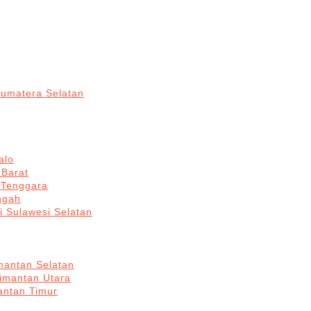
Sumatera Selatan
alo
 Barat
 Tenggara
ngah
i Sulawesi Selatan
mantan Selatan
limantan Utara
antan Timur