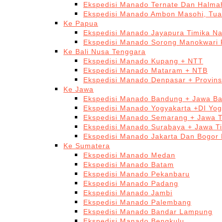
Ekspedisi Manado Ternate Dan Halma
Ekspedisi Manado Ambon Masohi, Tua
Ke Papua
Ekspedisi Manado Jayapura Timika N
Ekspedisi Manado Sorong Manokwari 
Ke Bali Nusa Tenggara
Ekspedisi Manado Kupang + NTT
Ekspedisi Manado Mataram + NTB
Ekspedisi Manado Denpasar + Provinsi
Ke Jawa
Ekspedisi Manado Bandung + Jawa Ba
Ekspedisi Manado Yogyakarta +DI Yog
Ekspedisi Manado Semarang + Jawa 
Ekspedisi Manado Surabaya + Jawa T
Ekspedisi Manado Jakarta Dan Bogor
Ke Sumatera
Ekspedisi Manado Medan
Ekspedisi Manado Batam
Ekspedisi Manado Pekanbaru
Ekspedisi Manado Padang
Ekspedisi Manado Jambi
Ekspedisi Manado Palembang
Ekspedisi Manado Bandar Lampung
Ekspedisi Manado Bengkulu