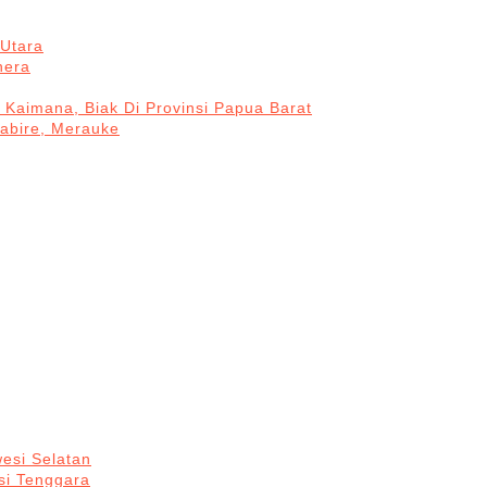
Utara
hera
 Kaimana, Biak Di Provinsi Papua Barat
Nabire, Merauke
esi Selatan
si Tenggara