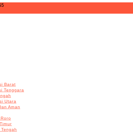
55
i Barat
si Tenggara
engah
i Utara
 Dan Aman
 Roro
Timur
 Tengah