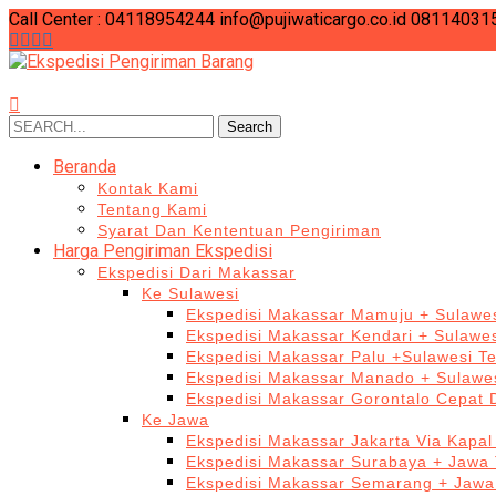
Call Center : 04118954244
info@pujiwaticargo.co.id
08114031
Search
Search
for:
Beranda
Kontak Kami
Tentang Kami
Syarat Dan Kententuan Pengiriman
Harga Pengiriman Ekspedisi
Ekspedisi Dari Makassar
Ke Sulawesi
Ekspedisi Makassar Mamuju + Sulawes
Ekspedisi Makassar Kendari + Sulawe
Ekspedisi Makassar Palu +Sulawesi T
Ekspedisi Makassar Manado + Sulawes
Ekspedisi Makassar Gorontalo Cepat
Ke Jawa
Ekspedisi Makassar Jakarta Via Kapal
Ekspedisi Makassar Surabaya + Jawa 
Ekspedisi Makassar Semarang + Jawa