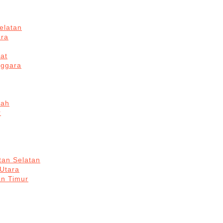
elatan
ara
at
nggara
gah
r
tan Selatan
 Utara
an Timur