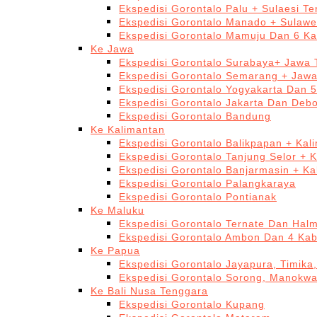
Ekspedisi Gorontalo Palu + Sulaesi T
Ekspedisi Gorontalo Manado + Sulawe
Ekspedisi Gorontalo Mamuju Dan 6 Ka
Ke Jawa
Ekspedisi Gorontalo Surabaya+ Jawa 
Ekspedisi Gorontalo Semarang + Jaw
Ekspedisi Gorontalo Yogyakarta Dan 
Ekspedisi Gorontalo Jakarta Dan Deb
Ekspedisi Gorontalo Bandung
Ke Kalimantan
Ekspedisi Gorontalo Balikpapan + Kal
Ekspedisi Gorontalo Tanjung Selor + 
Ekspedisi Gorontalo Banjarmasin + Ka
Ekspedisi Gorontalo Palangkaraya
Ekspedisi Gorontalo Pontianak
Ke Maluku
Ekspedisi Gorontalo Ternate Dan Hal
Ekspedisi Gorontalo Ambon Dan 4 Kab
Ke Papua
Ekspedisi Gorontalo Jayapura, Timika
Ekspedisi Gorontalo Sorong, Manokwa
Ke Bali Nusa Tenggara
Ekspedisi Gorontalo Kupang