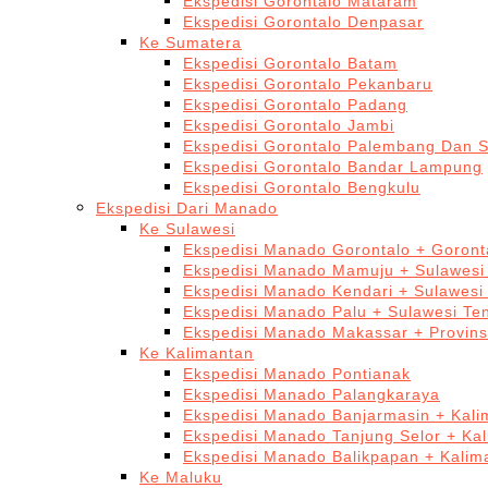
Ekspedisi Gorontalo Mataram
Ekspedisi Gorontalo Denpasar
Ke Sumatera
Ekspedisi Gorontalo Batam
Ekspedisi Gorontalo Pekanbaru
Ekspedisi Gorontalo Padang
Ekspedisi Gorontalo Jambi
Ekspedisi Gorontalo Palembang Dan 
Ekspedisi Gorontalo Bandar Lampung
Ekspedisi Gorontalo Bengkulu
Ekspedisi Dari Manado
Ke Sulawesi
Ekspedisi Manado Gorontalo + Goront
Ekspedisi Manado Mamuju + Sulawesi
Ekspedisi Manado Kendari + Sulawesi
Ekspedisi Manado Palu + Sulawesi Te
Ekspedisi Manado Makassar + Provins
Ke Kalimantan
Ekspedisi Manado Pontianak
Ekspedisi Manado Palangkaraya
Ekspedisi Manado Banjarmasin + Kali
Ekspedisi Manado Tanjung Selor + Ka
Ekspedisi Manado Balikpapan + Kalim
Ke Maluku