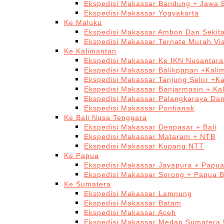
Ekspedisi Makassar Bandung + Jawa 
Ekspedisi Makassar Yogyakarta
Ke Maluku
Ekspedisi Makassar Ambon Dan Sekit
Ekspedisi Makassar Ternate Murah Via
Ke Kalimantan
Ekspedisi Makassar Ke IKN Nusantar
Ekspedisi Makassar Balikpapan +Kali
Ekspedisi Makassar Tanjung Selor +K
Ekspedisi Makassar Banjarmasin + Ka
Ekspedisi Makassar Palangkaraya Da
Ekspedisi Makassar Pontianak
Ke Bali Nusa Tenggara
Ekspedisi Makassar Denpasar + Bali
Ekspedisi Makassar Mataram + NTB
Ekspedisi Makassar Kupang NTT
Ke Papua
Ekspedisi Makassar Jayapura + Papu
Ekspedisi Makassar Sorong + Papua B
Ke Sumatera
Ekspedisi Makassar Lampung
Ekspedisi Makassar Batam
Ekspedisi Makassar Aceh
Ekspedisi Makassar Medan Sumatera 