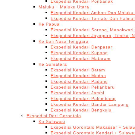
Ekspedisi Kendari Pontianak
Maluku + Maluku Utara
Ekspedisi Kendari Ambon Dan Maluku 
Ekspedisi Kendari Ternate Dan Halma
Ke Papua
Ekspedisi Kendari Sorong, Manokwari,
Ekspedisi Kendari Jayapura, Timika, 
Ke Bali Nusa Tenggara
Ekspedisi Kendari Denpasar
Ekspedisi Kendari Kupang
Ekspedisi Kendari Mataram
Ke Sumatera
Ekspedisi Kendari Batam
Ekspedisi Kendari Medan
Ekspedisi Kendari Padang
Ekspedisi Kendari Pekanbaru
Ekspedisi Kendari Jambi
Ekspedisi Kendari Palembang
Ekspedisi Kendari Bandar Lampung
Ekspedisi Kendari Bengkulu
Ekspedisi Dari Gorontalo
Ke Sulawesi
Ekspedisi Gorontalo Makassar + Sulaw
Ekspedisi Gorontalo Kendari + Sulawe