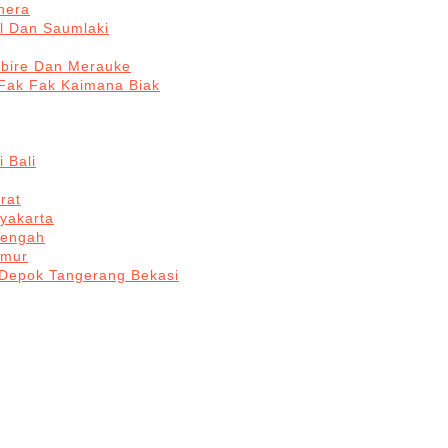
hera
l Dan Saumlaki
abire Dan Merauke
Fak Fak Kaimana Biak
 Bali
rat
yakarta
Tengah
imur
 Depok Tangerang Bekasi