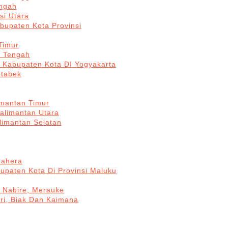
engah
si Utara
bupaten Kota Provinsi
Timur
a Tengah
5 Kabupaten Kota DI Yogyakarta
otabek
imantan Timur
Kalimantan Utara
limantan Selatan
mahera
upaten Kota Di Provinsi Maluku
, Nabire, Merauke
ri, Biak Dan Kaimana