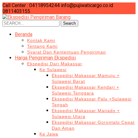
Call Center : 04118954244
info@pujiwaticargo.co.id
0811403155
Search
Search
for:
Beranda
Kontak Kami
Tentang Kami
Syarat Dan Kententuan Pengiriman
Harga Pengiriman Ekspedisi
Ekspedisi Dari Makassar
Ke Sulawesi
Ekspedisi Makassar Mamuju +
Sulawesi Barat
Ekspedisi Makassar Kendari +
Sulawesi Tenggara
Ekspedisi Makassar Palu +Sulawesi
Tengah
Ekspedisi Makassar Manado +
Sulawesi Utara
Ekspedisi Makassar Gorontalo Cepat
Dan Aman
Ke Jawa