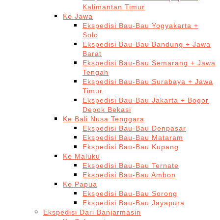
Kalimantan Timur
Ke Jawa
Ekspedisi Bau-Bau Yogyakarta +
Solo
Ekspedisi Bau-Bau Bandung + Jawa
Barat
Ekspedisi Bau-Bau Semarang + Jawa
Tengah
Ekspedisi Bau-Bau Surabaya + Jawa
Timur
Ekspedisi Bau-Bau Jakarta + Bogor
Depok Bekasi
Ke Bali Nusa Tenggara
Ekspedisi Bau-Bau Denpasar
Ekspedisi Bau-Bau Mataram
Ekspedisi Bau-Bau Kupang
Ke Maluku
Ekspedisi Bau-Bau Ternate
Ekspedisi Bau-Bau Ambon
Ke Papua
Ekspedisi Bau-Bau Sorong
Ekspedisi Bau-Bau Jayapura
Ekspedisi Dari Banjarmasin