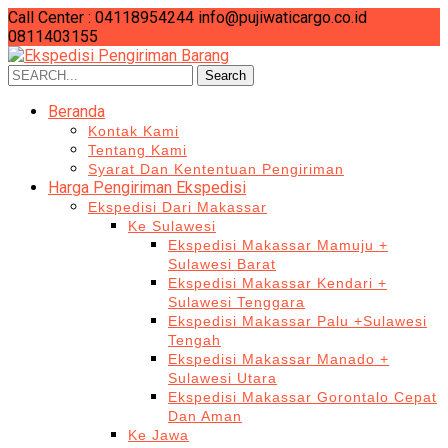
Call Center : 04118954244
info@pujiwaticargo.co.id
0811403155
Search
Search
for:
Beranda
Kontak Kami
Tentang Kami
Syarat Dan Kententuan Pengiriman
Harga Pengiriman Ekspedisi
Ekspedisi Dari Makassar
Ke Sulawesi
Ekspedisi Makassar Mamuju +
Sulawesi Barat
Ekspedisi Makassar Kendari +
Sulawesi Tenggara
Ekspedisi Makassar Palu +Sulawesi
Tengah
Ekspedisi Makassar Manado +
Sulawesi Utara
Ekspedisi Makassar Gorontalo Cepat
Dan Aman
Ke Jawa