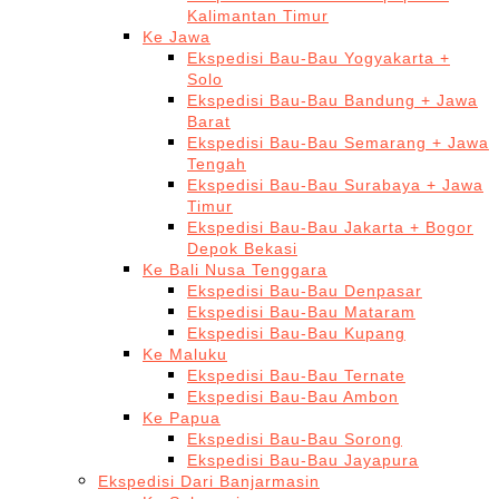
Kalimantan Timur
Ke Jawa
Ekspedisi Bau-Bau Yogyakarta +
Solo
Ekspedisi Bau-Bau Bandung + Jawa
Barat
Ekspedisi Bau-Bau Semarang + Jawa
Tengah
Ekspedisi Bau-Bau Surabaya + Jawa
Timur
Ekspedisi Bau-Bau Jakarta + Bogor
Depok Bekasi
Ke Bali Nusa Tenggara
Ekspedisi Bau-Bau Denpasar
Ekspedisi Bau-Bau Mataram
Ekspedisi Bau-Bau Kupang
Ke Maluku
Ekspedisi Bau-Bau Ternate
Ekspedisi Bau-Bau Ambon
Ke Papua
Ekspedisi Bau-Bau Sorong
Ekspedisi Bau-Bau Jayapura
Ekspedisi Dari Banjarmasin