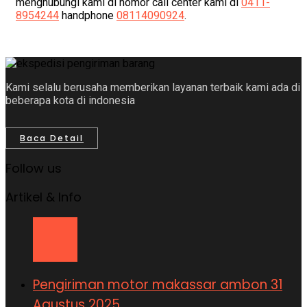
menghubungi kami di nomor call center kami di
0411-
8954244
handphone
08114090924
.
Kami selalu berusaha memberikan layanan terbaik kami ada di
beberapa kota di indonesia
Baca Detail
Follow us
Artikel & Info
Pengiriman motor makassar ambon 31
Agustus 2025