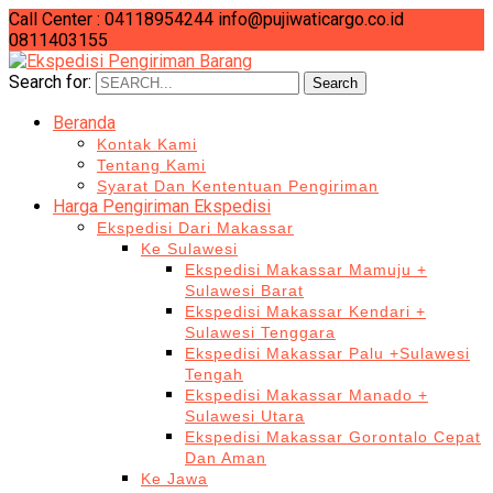
Call Center : 04118954244
info@pujiwaticargo.co.id
0811403155
Search for:
Search
Beranda
Kontak Kami
Tentang Kami
Syarat Dan Kententuan Pengiriman
Harga Pengiriman Ekspedisi
Ekspedisi Dari Makassar
Ke Sulawesi
Ekspedisi Makassar Mamuju +
Sulawesi Barat
Ekspedisi Makassar Kendari +
Sulawesi Tenggara
Ekspedisi Makassar Palu +Sulawesi
Tengah
Ekspedisi Makassar Manado +
Sulawesi Utara
Ekspedisi Makassar Gorontalo Cepat
Dan Aman
Ke Jawa