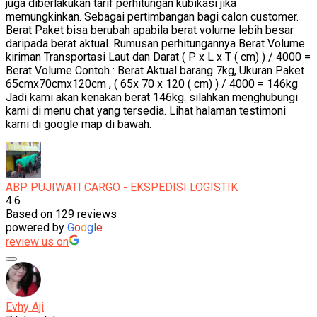
juga diberlakukan tarif perhitungan kubikasi jika
memungkinkan. Sebagai pertimbangan bagi calon customer.
Berat Paket bisa berubah apabila berat volume lebih besar
daripada berat aktual. Rumusan perhitungannya Berat Volume
kiriman Transportasi Laut dan Darat ( P x L x T ( cm) ) / 4000 =
Berat Volume Contoh : Berat Aktual barang 7kg, Ukuran Paket
65cmx70cmx120cm , ( 65x 70 x 120 ( cm) ) / 4000 = 146kg
Jadi kami akan kenakan berat 146kg. silahkan menghubungi
kami di menu chat yang tersedia. Lihat halaman testimoni
kami di google map di bawah.
ABP PUJIWATI CARGO - EKSPEDISI LOGISTIK
4.6
Based on 129 reviews
powered by
G
o
o
g
l
e
review us on
Evhy Aji