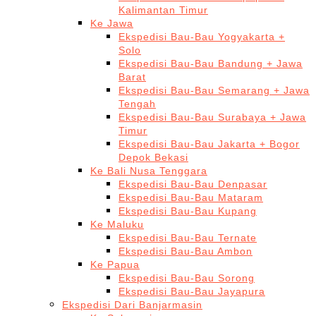
Kalimantan Timur
Ke Jawa
Ekspedisi Bau-Bau Yogyakarta +
Solo
Ekspedisi Bau-Bau Bandung + Jawa
Barat
Ekspedisi Bau-Bau Semarang + Jawa
Tengah
Ekspedisi Bau-Bau Surabaya + Jawa
Timur
Ekspedisi Bau-Bau Jakarta + Bogor
Depok Bekasi
Ke Bali Nusa Tenggara
Ekspedisi Bau-Bau Denpasar
Ekspedisi Bau-Bau Mataram
Ekspedisi Bau-Bau Kupang
Ke Maluku
Ekspedisi Bau-Bau Ternate
Ekspedisi Bau-Bau Ambon
Ke Papua
Ekspedisi Bau-Bau Sorong
Ekspedisi Bau-Bau Jayapura
Ekspedisi Dari Banjarmasin