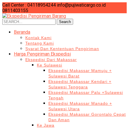
Call Center : 04118954244
info@pujiwaticargo.co.id
0811403155
Search
Search
for:
Beranda
Kontak Kami
Tentang Kami
Syarat Dan Kententuan Pengiriman
Harga Pengiriman Ekspedisi
Ekspedisi Dari Makassar
Ke Sulawesi
Ekspedisi Makassar Mamuju +
Sulawesi Barat
Ekspedisi Makassar Kendari +
Sulawesi Tenggara
Ekspedisi Makassar Palu +Sulawesi
Tengah
Ekspedisi Makassar Manado +
Sulawesi Utara
Ekspedisi Makassar Gorontalo Cepat
Dan Aman
Ke Jawa