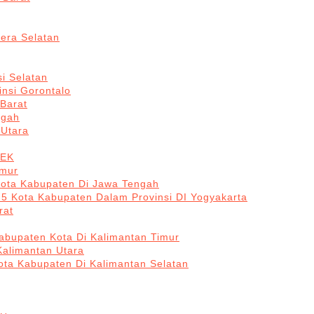
era Selatan
i Selatan
insi Gorontalo
 Barat
ngah
 Utara
BEK
imur
Kota Kabupaten Di Jawa Tengah
 5 Kota Kabupaten Dalam Provinsi DI Yogyakarta
rat
abupaten Kota Di Kalimantan Timur
Kalimantan Utara
ota Kabupaten Di Kalimantan Selatan