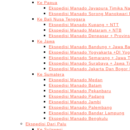
Ke Papua
Ekspedisi Manado Jayapura Timika N
Ekspedisi Manado Sorong Manokwari 
Ke Bali Nusa Tenggara
Ekspedisi Manado Kupang + NTT
Ekspedisi Manado Mataram + NTB
Ekspedisi Manado Denpasar + Provinsi
Ke Jawa
Ekspedisi Manado Bandung + Jawa Ba
Ekspedisi Manado Yogyakarta +DI Yog
Ekspedisi Manado Semarang + Jawa 
Ekspedisi Manado Surabaya + Jawa T
Ekspedisi Manado Jakarta Dan Bogor
Ke Sumatera
Ekspedisi Manado Medan
Ekspedisi Manado Batam
Ekspedisi Manado Pekanbaru
Ekspedisi Manado Padang
Ekspedisi Manado Jambi
Ekspedisi Manado Palembang
Ekspedisi Manado Bandar Lampung
Ekspedisi Manado Bengkulu
Ekspedisi Dari Palu
Ke Sulawesi