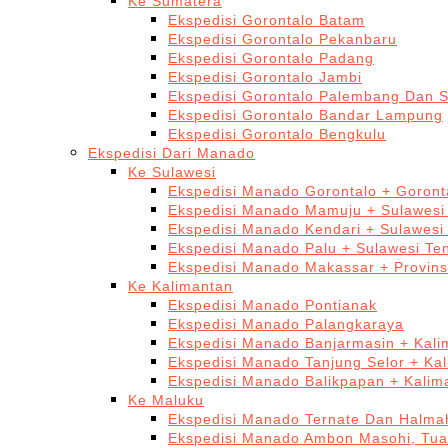
Ke Sumatera
Ekspedisi Gorontalo Batam
Ekspedisi Gorontalo Pekanbaru
Ekspedisi Gorontalo Padang
Ekspedisi Gorontalo Jambi
Ekspedisi Gorontalo Palembang Dan 
Ekspedisi Gorontalo Bandar Lampung
Ekspedisi Gorontalo Bengkulu
Ekspedisi Dari Manado
Ke Sulawesi
Ekspedisi Manado Gorontalo + Goront
Ekspedisi Manado Mamuju + Sulawesi
Ekspedisi Manado Kendari + Sulawesi
Ekspedisi Manado Palu + Sulawesi Te
Ekspedisi Manado Makassar + Provins
Ke Kalimantan
Ekspedisi Manado Pontianak
Ekspedisi Manado Palangkaraya
Ekspedisi Manado Banjarmasin + Kali
Ekspedisi Manado Tanjung Selor + Ka
Ekspedisi Manado Balikpapan + Kalim
Ke Maluku
Ekspedisi Manado Ternate Dan Halma
Ekspedisi Manado Ambon Masohi, Tua