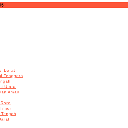
55
i Barat
si Tenggara
engah
i Utara
 Dan Aman
 Roro
Timur
 Tengah
Barat