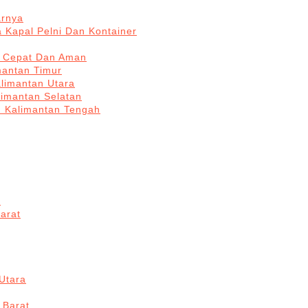
arnya
 Kapal Pelni Dan Kontainer
a Cepat Dan Aman
mantan Timur
alimantan Utara
limantan Selatan
n Kalimantan Tengah
a
arat
Utara
 Barat