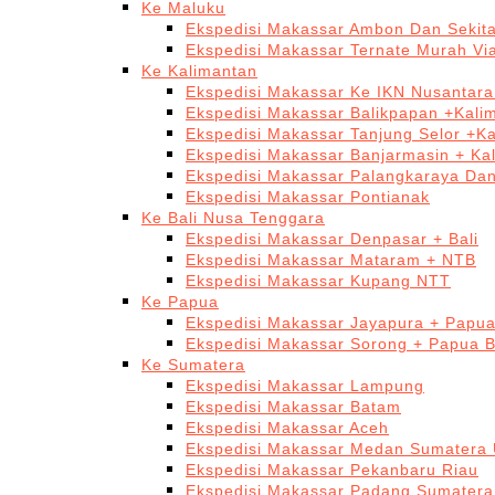
Ke Maluku
Ekspedisi Makassar Ambon Dan Sekit
Ekspedisi Makassar Ternate Murah Via
Ke Kalimantan
Ekspedisi Makassar Ke IKN Nusantar
Ekspedisi Makassar Balikpapan +Kali
Ekspedisi Makassar Tanjung Selor +K
Ekspedisi Makassar Banjarmasin + Ka
Ekspedisi Makassar Palangkaraya Da
Ekspedisi Makassar Pontianak
Ke Bali Nusa Tenggara
Ekspedisi Makassar Denpasar + Bali
Ekspedisi Makassar Mataram + NTB
Ekspedisi Makassar Kupang NTT
Ke Papua
Ekspedisi Makassar Jayapura + Papu
Ekspedisi Makassar Sorong + Papua B
Ke Sumatera
Ekspedisi Makassar Lampung
Ekspedisi Makassar Batam
Ekspedisi Makassar Aceh
Ekspedisi Makassar Medan Sumatera 
Ekspedisi Makassar Pekanbaru Riau
Ekspedisi Makassar Padang Sumatera