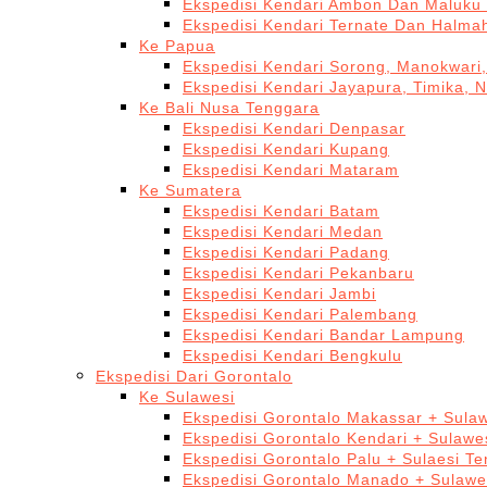
Ekspedisi Kendari Ambon Dan Maluku 
Ekspedisi Kendari Ternate Dan Halma
Ke Papua
Ekspedisi Kendari Sorong, Manokwari,
Ekspedisi Kendari Jayapura, Timika, 
Ke Bali Nusa Tenggara
Ekspedisi Kendari Denpasar
Ekspedisi Kendari Kupang
Ekspedisi Kendari Mataram
Ke Sumatera
Ekspedisi Kendari Batam
Ekspedisi Kendari Medan
Ekspedisi Kendari Padang
Ekspedisi Kendari Pekanbaru
Ekspedisi Kendari Jambi
Ekspedisi Kendari Palembang
Ekspedisi Kendari Bandar Lampung
Ekspedisi Kendari Bengkulu
Ekspedisi Dari Gorontalo
Ke Sulawesi
Ekspedisi Gorontalo Makassar + Sulaw
Ekspedisi Gorontalo Kendari + Sulawe
Ekspedisi Gorontalo Palu + Sulaesi T
Ekspedisi Gorontalo Manado + Sulawe