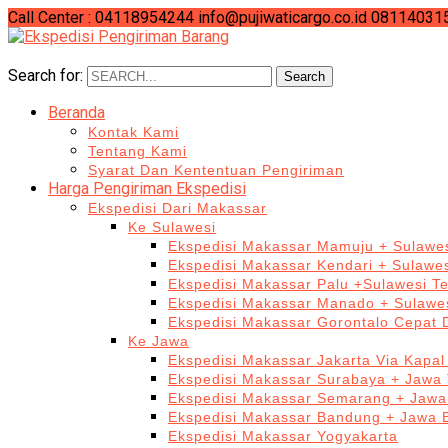
Call Center : 04118954244
info@pujiwaticargo.co.id
08114031
Search for:
Search
Beranda
Kontak Kami
Tentang Kami
Syarat Dan Kententuan Pengiriman
Harga Pengiriman Ekspedisi
Ekspedisi Dari Makassar
Ke Sulawesi
Ekspedisi Makassar Mamuju + Sulawes
Ekspedisi Makassar Kendari + Sulawe
Ekspedisi Makassar Palu +Sulawesi T
Ekspedisi Makassar Manado + Sulawes
Ekspedisi Makassar Gorontalo Cepat
Ke Jawa
Ekspedisi Makassar Jakarta Via Kapal
Ekspedisi Makassar Surabaya + Jawa 
Ekspedisi Makassar Semarang + Jawa
Ekspedisi Makassar Bandung + Jawa 
Ekspedisi Makassar Yogyakarta