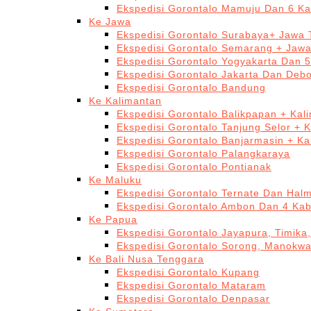
Ekspedisi Gorontalo Mamuju Dan 6 Ka
Ke Jawa
Ekspedisi Gorontalo Surabaya+ Jawa 
Ekspedisi Gorontalo Semarang + Jaw
Ekspedisi Gorontalo Yogyakarta Dan 
Ekspedisi Gorontalo Jakarta Dan Deb
Ekspedisi Gorontalo Bandung
Ke Kalimantan
Ekspedisi Gorontalo Balikpapan + Kal
Ekspedisi Gorontalo Tanjung Selor + 
Ekspedisi Gorontalo Banjarmasin + Ka
Ekspedisi Gorontalo Palangkaraya
Ekspedisi Gorontalo Pontianak
Ke Maluku
Ekspedisi Gorontalo Ternate Dan Hal
Ekspedisi Gorontalo Ambon Dan 4 Kab
Ke Papua
Ekspedisi Gorontalo Jayapura, Timika
Ekspedisi Gorontalo Sorong, Manokwa
Ke Bali Nusa Tenggara
Ekspedisi Gorontalo Kupang
Ekspedisi Gorontalo Mataram
Ekspedisi Gorontalo Denpasar