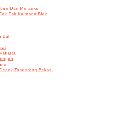
abire Dan Merauke
Fak Fak Kaimana Biak
 Bali
rat
yakarta
Tengah
imur
 Depok Tangerang Bekasi