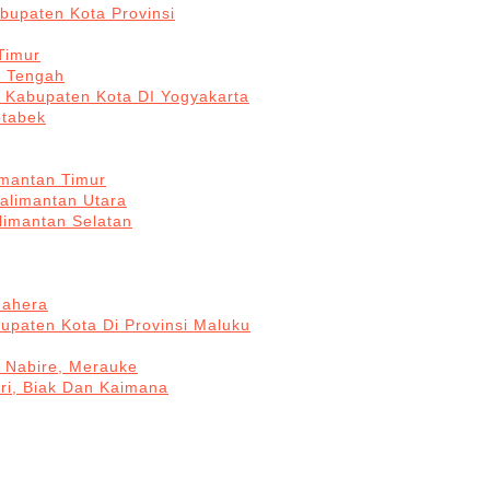
bupaten Kota Provinsi
Timur
a Tengah
5 Kabupaten Kota DI Yogyakarta
otabek
imantan Timur
Kalimantan Utara
limantan Selatan
mahera
upaten Kota Di Provinsi Maluku
, Nabire, Merauke
ri, Biak Dan Kaimana