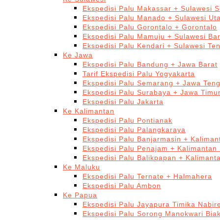
Ekspedisi Palu Makassar + Sulawesi S
Ekspedisi Palu Manado + Sulawesi Ut
Ekspedisi Palu Gorontalo + Gorontalo
Ekspedisi Palu Mamuju + Sulawesi Bar
Ekspedisi Palu Kendari + Sulawesi Te
Ke Jawa
Ekspedisi Palu Bandung + Jawa Barat
Tarif Ekspedisi Palu Yogyakarta
Ekspedisi Palu Semarang + Jawa Ten
Ekspedisi Palu Surabaya + Jawa Timu
Ekspedisi Palu Jakarta
Ke Kalimantan
Ekspedisi Palu Pontianak
Ekspedisi Palu Palangkaraya
Ekspedisi Palu Banjarmasin + Kaliman
Ekspedisi Palu Penajam + Kalimantan
Ekspedisi Palu Balikpapan + Kalimant
Ke Maluku
Ekspedisi Palu Ternate + Halmahera
Ekspedisi Palu Ambon
Ke Papua
Ekspedisi Palu Jayapura Timika Nabi
Ekspedisi Palu Sorong Manokwari Bia