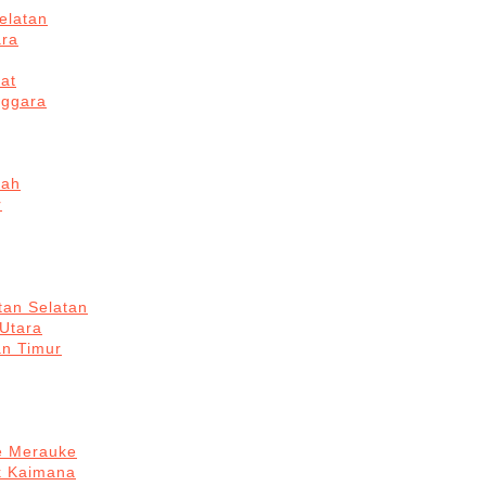
elatan
ara
at
nggara
gah
r
tan Selatan
 Utara
an Timur
re Merauke
k Kaimana