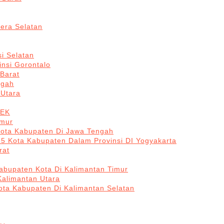
era Selatan
i Selatan
insi Gorontalo
 Barat
ngah
 Utara
BEK
imur
Kota Kabupaten Di Jawa Tengah
 5 Kota Kabupaten Dalam Provinsi DI Yogyakarta
rat
abupaten Kota Di Kalimantan Timur
Kalimantan Utara
ota Kabupaten Di Kalimantan Selatan