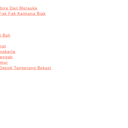
abire Dan Merauke
Fak Fak Kaimana Biak
 Bali
rat
yakarta
Tengah
imur
 Depok Tangerang Bekasi