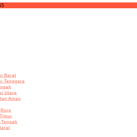
55
i Barat
si Tenggara
engah
i Utara
 Dan Aman
 Roro
Timur
 Tengah
Barat