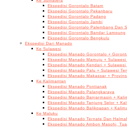
Ke Sumatera
Ekspedisi Gorontalo Batam
Ekspedisi Gorontalo Pekanbaru
Ekspedisi Gorontalo Padang
Ekspedisi Gorontalo Jambi
Ekspedisi Gorontalo Palembang Dan 
Ekspedisi Gorontalo Bandar Lampung
Ekspedisi Gorontalo Bengkulu
Ekspedisi Dari Manado
Ke Sulawesi
Ekspedisi Manado Gorontalo + Goront
Ekspedisi Manado Mamuju + Sulawesi
Ekspedisi Manado Kendari + Sulawesi
Ekspedisi Manado Palu + Sulawesi Te
Ekspedisi Manado Makassar + Provins
Ke Kalimantan
Ekspedisi Manado Pontianak
Ekspedisi Manado Palangkaraya
Ekspedisi Manado Banjarmasin + Kali
Ekspedisi Manado Tanjung Selor + Ka
Ekspedisi Manado Balikpapan + Kalim
Ke Maluku
Ekspedisi Manado Ternate Dan Halma
Ekspedisi Manado Ambon Masohi, Tua