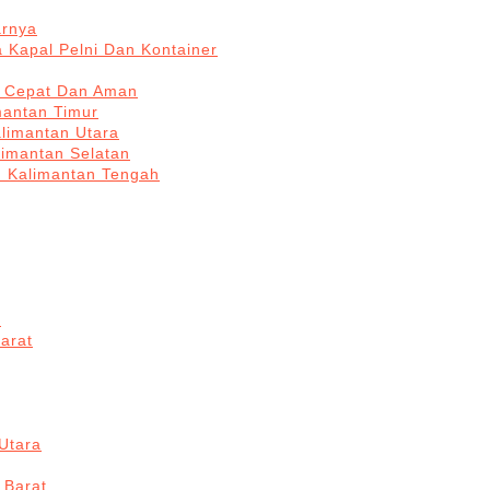
arnya
 Kapal Pelni Dan Kontainer
a Cepat Dan Aman
mantan Timur
alimantan Utara
limantan Selatan
n Kalimantan Tengah
a
arat
Utara
 Barat