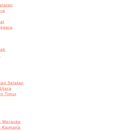
elatan
ara
at
nggara
gah
r
tan Selatan
 Utara
an Timur
re Merauke
k Kaimana