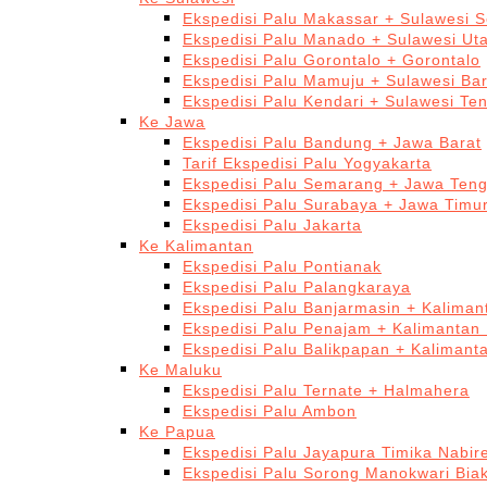
Ekspedisi Palu Makassar + Sulawesi S
Ekspedisi Palu Manado + Sulawesi Ut
Ekspedisi Palu Gorontalo + Gorontalo
Ekspedisi Palu Mamuju + Sulawesi Bar
Ekspedisi Palu Kendari + Sulawesi Te
Ke Jawa
Ekspedisi Palu Bandung + Jawa Barat
Tarif Ekspedisi Palu Yogyakarta
Ekspedisi Palu Semarang + Jawa Ten
Ekspedisi Palu Surabaya + Jawa Timu
Ekspedisi Palu Jakarta
Ke Kalimantan
Ekspedisi Palu Pontianak
Ekspedisi Palu Palangkaraya
Ekspedisi Palu Banjarmasin + Kaliman
Ekspedisi Palu Penajam + Kalimantan
Ekspedisi Palu Balikpapan + Kalimant
Ke Maluku
Ekspedisi Palu Ternate + Halmahera
Ekspedisi Palu Ambon
Ke Papua
Ekspedisi Palu Jayapura Timika Nabi
Ekspedisi Palu Sorong Manokwari Bia