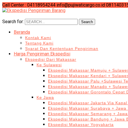
Call Center : 04118954244
info@pujiwaticargo.co.id
08114031
Search for:
Search
Beranda
Kontak Kami
Tentang Kami
Syarat Dan Kententuan Pengiriman
Harga Pengiriman Ekspedisi
Ekspedisi Dari Makassar
Ke Sulawesi
Ekspedisi Makassar Mamuju + Sulawes
Ekspedisi Makassar Kendari + Sulawe
Ekspedisi Makassar Palu +Sulawesi T
Ekspedisi Makassar Manado + Sulawes
Ekspedisi Makassar Gorontalo Cepat
Ke Jawa
Ekspedisi Makassar Jakarta Via Kapal
Ekspedisi Makassar Surabaya + Jawa 
Ekspedisi Makassar Semarang + Jawa
Ekspedisi Makassar Bandung + Jawa 
Ekspedisi Makassar Yogyakarta