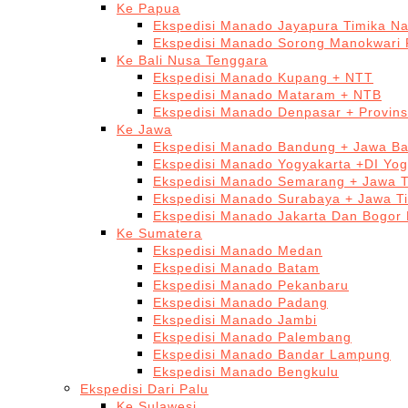
Ke Papua
Ekspedisi Manado Jayapura Timika N
Ekspedisi Manado Sorong Manokwari 
Ke Bali Nusa Tenggara
Ekspedisi Manado Kupang + NTT
Ekspedisi Manado Mataram + NTB
Ekspedisi Manado Denpasar + Provinsi
Ke Jawa
Ekspedisi Manado Bandung + Jawa Ba
Ekspedisi Manado Yogyakarta +DI Yog
Ekspedisi Manado Semarang + Jawa 
Ekspedisi Manado Surabaya + Jawa T
Ekspedisi Manado Jakarta Dan Bogor
Ke Sumatera
Ekspedisi Manado Medan
Ekspedisi Manado Batam
Ekspedisi Manado Pekanbaru
Ekspedisi Manado Padang
Ekspedisi Manado Jambi
Ekspedisi Manado Palembang
Ekspedisi Manado Bandar Lampung
Ekspedisi Manado Bengkulu
Ekspedisi Dari Palu
Ke Sulawesi