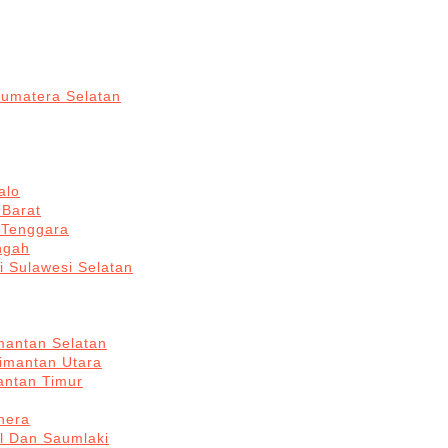
Sumatera Selatan
alo
 Barat
 Tenggara
ngah
i Sulawesi Selatan
mantan Selatan
limantan Utara
antan Timur
hera
l Dan Saumlaki