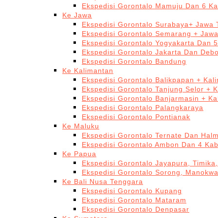
Ekspedisi Gorontalo Mamuju Dan 6 Ka
Ke Jawa
Ekspedisi Gorontalo Surabaya+ Jawa 
Ekspedisi Gorontalo Semarang + Jaw
Ekspedisi Gorontalo Yogyakarta Dan 
Ekspedisi Gorontalo Jakarta Dan Deb
Ekspedisi Gorontalo Bandung
Ke Kalimantan
Ekspedisi Gorontalo Balikpapan + Kal
Ekspedisi Gorontalo Tanjung Selor + 
Ekspedisi Gorontalo Banjarmasin + Ka
Ekspedisi Gorontalo Palangkaraya
Ekspedisi Gorontalo Pontianak
Ke Maluku
Ekspedisi Gorontalo Ternate Dan Hal
Ekspedisi Gorontalo Ambon Dan 4 Kab
Ke Papua
Ekspedisi Gorontalo Jayapura, Timika
Ekspedisi Gorontalo Sorong, Manokwa
Ke Bali Nusa Tenggara
Ekspedisi Gorontalo Kupang
Ekspedisi Gorontalo Mataram
Ekspedisi Gorontalo Denpasar