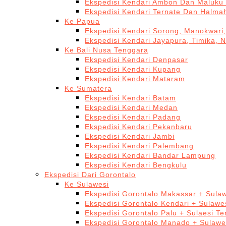
Ekspedisi Kendari Ambon Dan Maluku 
Ekspedisi Kendari Ternate Dan Halma
Ke Papua
Ekspedisi Kendari Sorong, Manokwari,
Ekspedisi Kendari Jayapura, Timika, 
Ke Bali Nusa Tenggara
Ekspedisi Kendari Denpasar
Ekspedisi Kendari Kupang
Ekspedisi Kendari Mataram
Ke Sumatera
Ekspedisi Kendari Batam
Ekspedisi Kendari Medan
Ekspedisi Kendari Padang
Ekspedisi Kendari Pekanbaru
Ekspedisi Kendari Jambi
Ekspedisi Kendari Palembang
Ekspedisi Kendari Bandar Lampung
Ekspedisi Kendari Bengkulu
Ekspedisi Dari Gorontalo
Ke Sulawesi
Ekspedisi Gorontalo Makassar + Sulaw
Ekspedisi Gorontalo Kendari + Sulawe
Ekspedisi Gorontalo Palu + Sulaesi T
Ekspedisi Gorontalo Manado + Sulawe