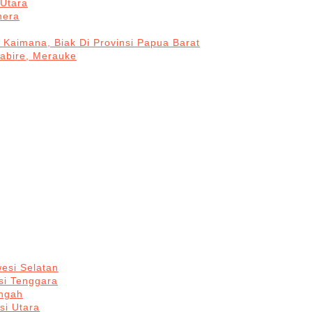
Utara
hera
 Kaimana, Biak Di Provinsi Papua Barat
Nabire, Merauke
esi Selatan
si Tenggara
engah
si Utara