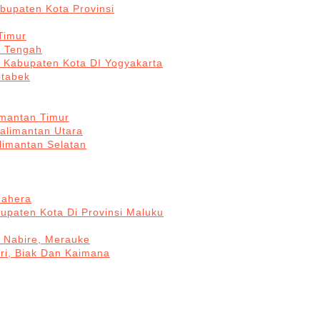
bupaten Kota Provinsi
Timur
a Tengah
5 Kabupaten Kota DI Yogyakarta
otabek
imantan Timur
Kalimantan Utara
limantan Selatan
mahera
upaten Kota Di Provinsi Maluku
, Nabire, Merauke
ri, Biak Dan Kaimana