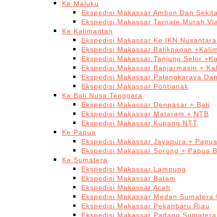
Ke Maluku
Ekspedisi Makassar Ambon Dan Sekit
Ekspedisi Makassar Ternate Murah Via
Ke Kalimantan
Ekspedisi Makassar Ke IKN Nusantar
Ekspedisi Makassar Balikpapan +Kali
Ekspedisi Makassar Tanjung Selor +K
Ekspedisi Makassar Banjarmasin + Ka
Ekspedisi Makassar Palangkaraya Da
Ekspedisi Makassar Pontianak
Ke Bali Nusa Tenggara
Ekspedisi Makassar Denpasar + Bali
Ekspedisi Makassar Mataram + NTB
Ekspedisi Makassar Kupang NTT
Ke Papua
Ekspedisi Makassar Jayapura + Papu
Ekspedisi Makassar Sorong + Papua B
Ke Sumatera
Ekspedisi Makassar Lampung
Ekspedisi Makassar Batam
Ekspedisi Makassar Aceh
Ekspedisi Makassar Medan Sumatera 
Ekspedisi Makassar Pekanbaru Riau
Ekspedisi Makassar Padang Sumatera