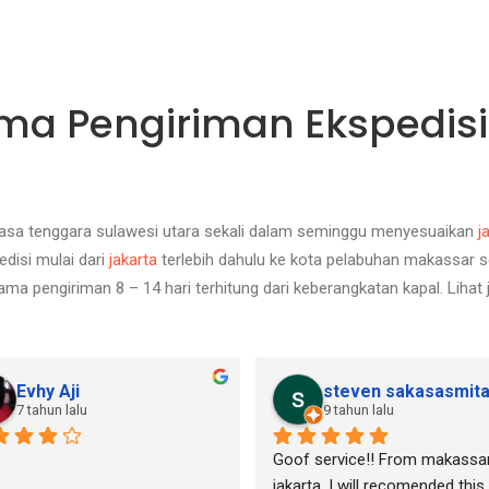
ma Pengiriman Ekspedis
ahasa tenggara sulawesi utara sekali dalam seminggu menyesuaikan
j
disi mulai dari
jakarta
terlebih dahulu ke kota pelabuhan makassar s
ma pengiriman 8 – 14 hari terhitung dari keberangkatan kapal. Lihat 
Evhy Aji
steven sakasasmit
7 tahun lalu
9 tahun lalu
Goof service!! From makassar
jakarta. I will recomended this 