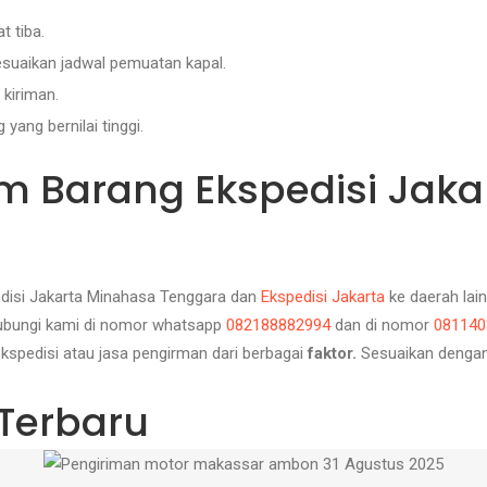
t tiba.
suaikan jadwal pemuatan kapal.
kiriman.
ang bernilai tinggi.
rim Barang Ekspedisi Jak
edisi Jakarta Minahasa Tenggara
d
an
Ekspedisi Jakarta
ke daerah lai
hubungi kami di nomor whatsapp
082188882994
dan
di nomor
081140
spedisi atau jasa pengirman dari berbagai
faktor.
Sesuaikan dengan 
Terbaru