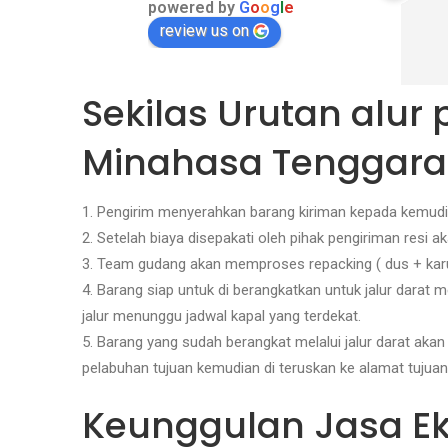
powered by
G
o
o
g
l
e
review us on
Sekilas Urutan alur
Minahasa Tenggara
1. Pengirim menyerahkan barang kiriman kepada kemudia
2. Setelah biaya disepakati oleh pihak pengiriman resi 
3. Team gudang akan memproses repacking ( dus + karu
4. Barang siap untuk di berangkatkan untuk jalur dar
jalur menunggu jadwal kapal yang terdekat.
5. Barang yang sudah berangkat melalui jalur darat akan
pelabuhan tujuan kemudian di teruskan ke alamat tujuan
Keunggulan Jasa Eks