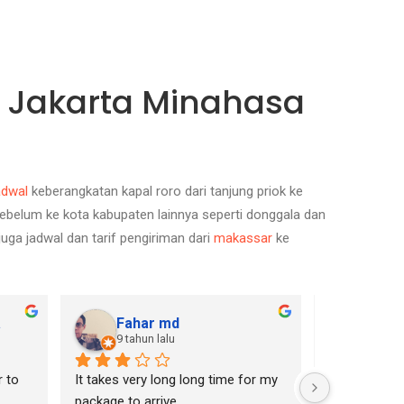
i Jakarta Minahasa
adwal
keberangkatan kapal roro dari tanjung priok ke
ebelum ke kota kabupaten lainnya seperti donggala dan
juga jadwal dan tarif pengiriman dari
makassar
ke
a
Fahar md
Prisk
9 tahun lalu
11 tah
 to 
It takes very long long time for my 
The best for
package to arrive