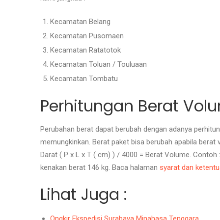
Kecamatan Belang
Kecamatan Pusomaen
Kecamatan Ratatotok
Kecamatan Toluan / Touluaan
Kecamatan Tombatu
Perhitungan Berat Vol
Perubahan berat dapat berubah dengan adanya perhitunga
memungkinkan. Berat paket bisa berubah apabila berat 
Darat ( P x L x T ( cm) ) / 4000 = Berat Volume. Contoh
kenakan berat 146 kg. Baca halaman
syarat dan ketent
Lihat Juga :
Ongkir Ekspedisi Surabaya Minahasa Tenggara