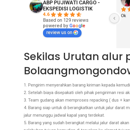
ABP PUJIWATI CARGO -
EKSPEDISI LOGISTIK
4.6
Ok
Based on 129 reviews
powered by
G
o
o
g
l
e
review us on
Sekilas Urutan alur
Bolaangmongondow
1. Pengirim menyerahkan barang kiriman kepada kemudia
2. Setelah biaya disepakati oleh pihak pengiriman resi 
3. Team gudang akan memproses repacking ( dus + karu
4. Barang siap untuk di berangkatkan untuk jalur dar
jalur menunggu jadwal kapal yang terdekat.
5. Barang yang sudah berangkat melalui jalur darat akan