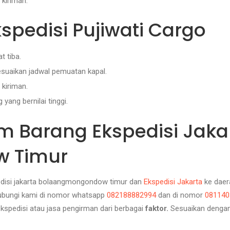
 kiriman.
pedisi Pujiwati Cargo
t tiba.
suaikan jadwal pemuatan kapal.
kiriman.
ang bernilai tinggi.
rim Barang Ekspedisi Jaka
 Timur
edisi jakarta bolaangmongondow timur
d
an
Ekspedisi Jakarta
ke daer
hubungi kami di nomor whatsapp
082188882994
dan
di nomor
081140
spedisi atau jasa pengirman dari berbagai
faktor.
Sesuaikan dengan 