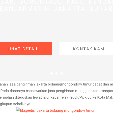
SAR, GORONTALO, PALU, KENDA
 BANJARMASIN, JAKARTA, SURAB
LIHAT DETAIL
KONTAK KAMI
anan jasa pengiriman jakarta bolaangmongondow timur cepat dan a
in.Pada dasarnya menawarkan jasa pengiriman menggunakan transportas
kemudian diteruskan lewat jalur kapal ferry Truck/Pick up ke Kota M
itupun sebaliknya.