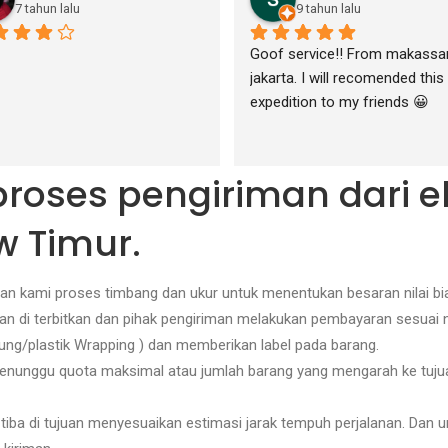
7 tahun lalu
9 tahun lalu
Goof service!! From makassar
jakarta. I will recomended this 
expedition to my friends 😀
 proses pengiriman dari e
 Timur.
n kami proses timbang dan ukur untuk menentukan besaran nilai bia
akan di terbitkan dan pihak pengiriman melakukan pembayaran sesuai ni
ng/plastik Wrapping ) dan memberikan label pada barang.
at menunggu quota maksimal atau jumlah barang yang mengarah ke tu
 tiba di tujuan menyesuaikan estimasi jarak tempuh perjalanan. Dan u