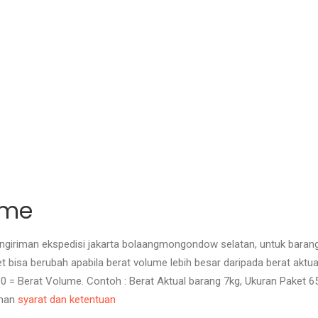
ume
giriman ekspedisi jakarta bolaangmongondow selatan, untuk barang 
ket bisa berubah apabila berat volume lebih besar daripada berat akt
000 = Berat Volume. Contoh : Berat Aktual barang 7kg, Ukuran Paket 6
aman
syarat dan ketentuan