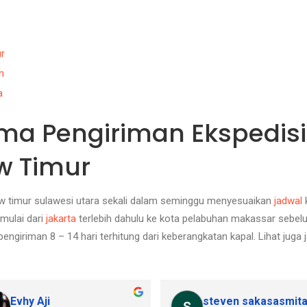
r
n
a
ma Pengiriman Ekspedisi
 Timur
w timur sulawesi utara sekali dalam seminggu menyesuaikan
jadwal
k
mulai dari
jakarta
terlebih dahulu ke kota pelabuhan makassar sebelu
ngiriman 8 – 14 hari terhitung dari keberangkatan kapal. Lihat juga 
Evhy Aji
steven sakasasmit