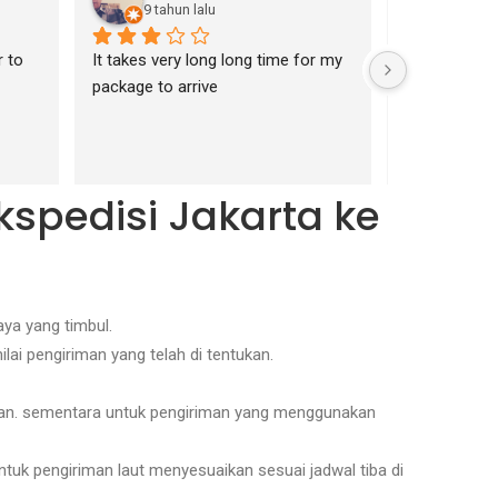
9 tahun lalu
11 tah
 to 
It takes very long long time for my 
The best for
package to arrive
kspedisi Jakarta ke
ya yang timbul.
lai pengiriman yang telah di tentukan.
juan. sementara untuk pengiriman yang menggunakan
ntuk pengiriman laut menyesuaikan sesuai jadwal tiba di