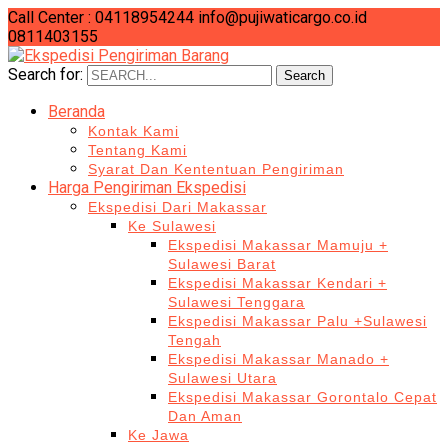
Call Center : 04118954244
info@pujiwaticargo.co.id
0811403155
Search for:
Search
Beranda
Kontak Kami
Tentang Kami
Syarat Dan Kententuan Pengiriman
Harga Pengiriman Ekspedisi
Ekspedisi Dari Makassar
Ke Sulawesi
Ekspedisi Makassar Mamuju +
Sulawesi Barat
Ekspedisi Makassar Kendari +
Sulawesi Tenggara
Ekspedisi Makassar Palu +Sulawesi
Tengah
Ekspedisi Makassar Manado +
Sulawesi Utara
Ekspedisi Makassar Gorontalo Cepat
Dan Aman
Ke Jawa