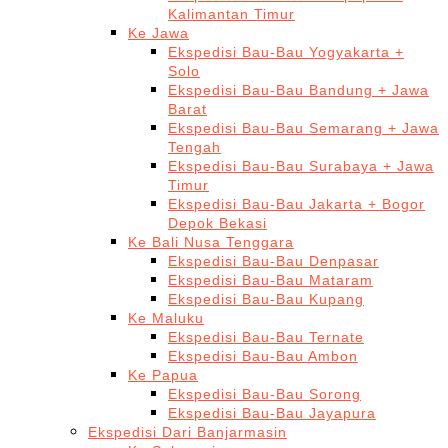
Kalimantan Timur
Ke Jawa
Ekspedisi Bau-Bau Yogyakarta +
Solo
Ekspedisi Bau-Bau Bandung + Jawa
Barat
Ekspedisi Bau-Bau Semarang + Jawa
Tengah
Ekspedisi Bau-Bau Surabaya + Jawa
Timur
Ekspedisi Bau-Bau Jakarta + Bogor
Depok Bekasi
Ke Bali Nusa Tenggara
Ekspedisi Bau-Bau Denpasar
Ekspedisi Bau-Bau Mataram
Ekspedisi Bau-Bau Kupang
Ke Maluku
Ekspedisi Bau-Bau Ternate
Ekspedisi Bau-Bau Ambon
Ke Papua
Ekspedisi Bau-Bau Sorong
Ekspedisi Bau-Bau Jayapura
Ekspedisi Dari Banjarmasin