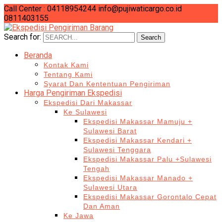
Call Center : 04118954244
info@pujiwaticargo.co.id
0811403155
Search for:
Search
Beranda
Kontak Kami
Tentang Kami
Syarat Dan Kententuan Pengiriman
Harga Pengiriman Ekspedisi
Ekspedisi Dari Makassar
Ke Sulawesi
Ekspedisi Makassar Mamuju +
Sulawesi Barat
Ekspedisi Makassar Kendari +
Sulawesi Tenggara
Ekspedisi Makassar Palu +Sulawesi
Tengah
Ekspedisi Makassar Manado +
Sulawesi Utara
Ekspedisi Makassar Gorontalo Cepat
Dan Aman
Ke Jawa