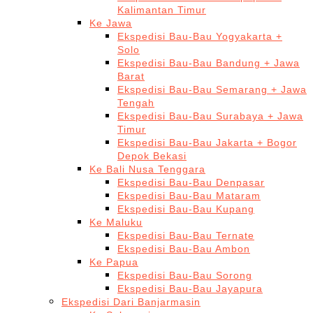
Kalimantan Timur
Ke Jawa
Ekspedisi Bau-Bau Yogyakarta +
Solo
Ekspedisi Bau-Bau Bandung + Jawa
Barat
Ekspedisi Bau-Bau Semarang + Jawa
Tengah
Ekspedisi Bau-Bau Surabaya + Jawa
Timur
Ekspedisi Bau-Bau Jakarta + Bogor
Depok Bekasi
Ke Bali Nusa Tenggara
Ekspedisi Bau-Bau Denpasar
Ekspedisi Bau-Bau Mataram
Ekspedisi Bau-Bau Kupang
Ke Maluku
Ekspedisi Bau-Bau Ternate
Ekspedisi Bau-Bau Ambon
Ke Papua
Ekspedisi Bau-Bau Sorong
Ekspedisi Bau-Bau Jayapura
Ekspedisi Dari Banjarmasin