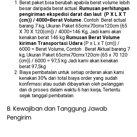
Berat paket bisa berubah apabila berat volume lebih
besar daripada berat actual.
Rumusan perhitungan
pengiriman ekspedisi darat dan laut (P X L X T
(cm)) / 4000=Berat Volume.
Contoh: Berat actual
barang 7 kg, Ukuran Paket 65cmx70cmx120cm (65
X 70 X 120(cm)) / 4000=146 Kg, Jadi kami akan
kenakan berat 146 kg
Rumusan Berat Volume
kiriman Transportasi Udara
(P x L x T (cm)) /
6000 = Berat Volume, Contoh : Berat Aktual barang 7
kg, Ukuran Paket 65cmx70cmx120cm (65 x 70 120
(cm)) / 6000 = 97,5 kg Jadi kami akan kenakan
berat 97,5kg
Biaya pembatalan untuk setiap orderan akan kami
kenakan 30% dari total biaya order yang sudah
konfirmasi atau sudah dibayarkan oleh pelanggan
dan di proses dalam waktu 6 hari kerja, Tertentu
sejak tanggal pembatalan.
B. Kewajiban dan Tanggung Jawab
Pengirim