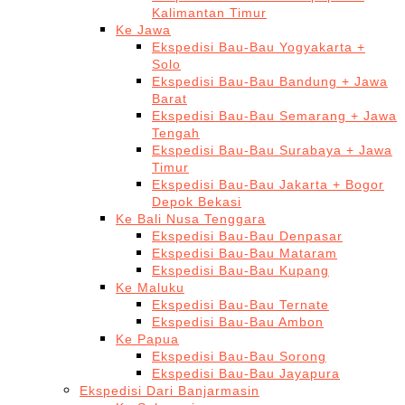
Kalimantan Timur
Ke Jawa
Ekspedisi Bau-Bau Yogyakarta +
Solo
Ekspedisi Bau-Bau Bandung + Jawa
Barat
Ekspedisi Bau-Bau Semarang + Jawa
Tengah
Ekspedisi Bau-Bau Surabaya + Jawa
Timur
Ekspedisi Bau-Bau Jakarta + Bogor
Depok Bekasi
Ke Bali Nusa Tenggara
Ekspedisi Bau-Bau Denpasar
Ekspedisi Bau-Bau Mataram
Ekspedisi Bau-Bau Kupang
Ke Maluku
Ekspedisi Bau-Bau Ternate
Ekspedisi Bau-Bau Ambon
Ke Papua
Ekspedisi Bau-Bau Sorong
Ekspedisi Bau-Bau Jayapura
Ekspedisi Dari Banjarmasin