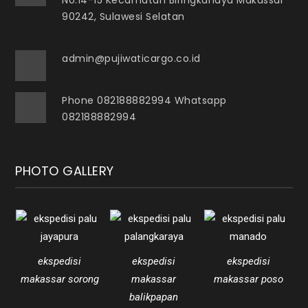
No.14-15 Kecamatan Biringkanaya Makassar
90242, Sulawesi Selatan
admin@pujiwaticargo.co.id
Phone 082188882994 Whatsapp
082188882994
PHOTO GALLERY
ekspedisi
ekspedisi
ekspedisi
makassar sorong
makassar
makassar poso
balikpapan