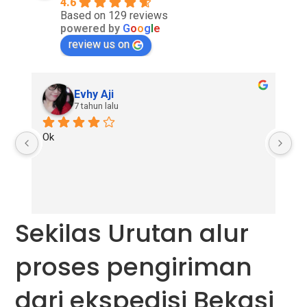
4.6
Based on 129 reviews
powered by
G
o
o
g
l
e
review us on
Evhy Aji
7 tahun lalu
Ok
Go
re
Sekilas Urutan alur
proses pengiriman
dari ekspedisi Bekasi