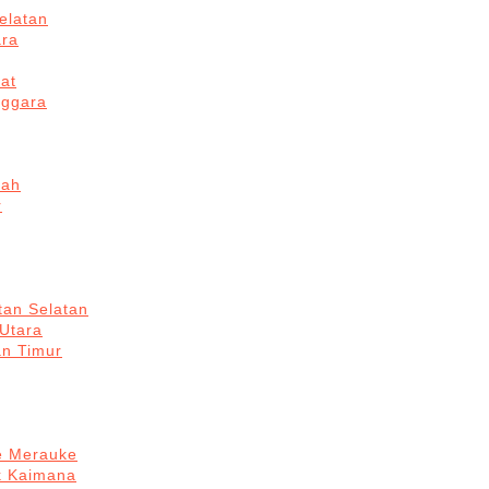
elatan
ara
at
nggara
gah
r
tan Selatan
 Utara
an Timur
re Merauke
k Kaimana