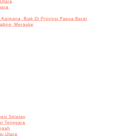
Utara
hera
 Kaimana, Biak Di Provinsi Papua Barat
Nabire, Merauke
esi Selatan
si Tenggara
engah
si Utara