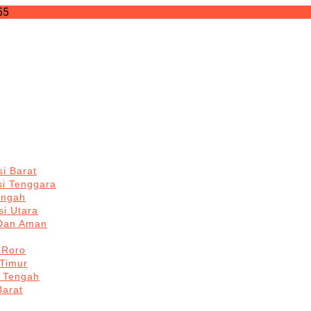
55
i Barat
si Tenggara
engah
i Utara
 Dan Aman
 Roro
Timur
 Tengah
Barat