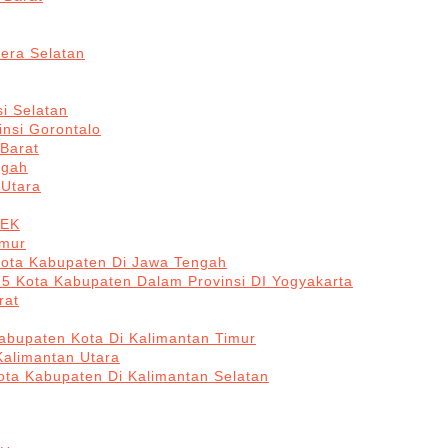
era Selatan
i Selatan
insi Gorontalo
 Barat
ngah
 Utara
BEK
imur
Kota Kabupaten Di Jawa Tengah
 5 Kota Kabupaten Dalam Provinsi DI Yogyakarta
rat
abupaten Kota Di Kalimantan Timur
Kalimantan Utara
ota Kabupaten Di Kalimantan Selatan