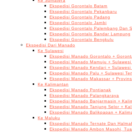
Ke Sumatera
Ekspedisi Gorontalo Batam
Ekspedisi Gorontalo Pekanbaru
Ekspedisi Gorontalo Padang
Ekspedisi Gorontalo Jambi
Ekspedisi Gorontalo Palembang Dan 
Ekspedisi Gorontalo Bandar Lampung
Ekspedisi Gorontalo Bengkulu
Ekspedisi Dari Manado
Ke Sulawesi
Ekspedisi Manado Gorontalo + Goront
Ekspedisi Manado Mamuju + Sulawesi
Ekspedisi Manado Kendari + Sulawesi
Ekspedisi Manado Palu + Sulawesi Te
Ekspedisi Manado Makassar + Provins
Ke Kalimantan
Ekspedisi Manado Pontianak
Ekspedisi Manado Palangkaraya
Ekspedisi Manado Banjarmasin + Kali
Ekspedisi Manado Tanjung Selor + Ka
Ekspedisi Manado Balikpapan + Kalim
Ke Maluku
Ekspedisi Manado Ternate Dan Halma
Ekspedisi Manado Ambon Masohi, Tua