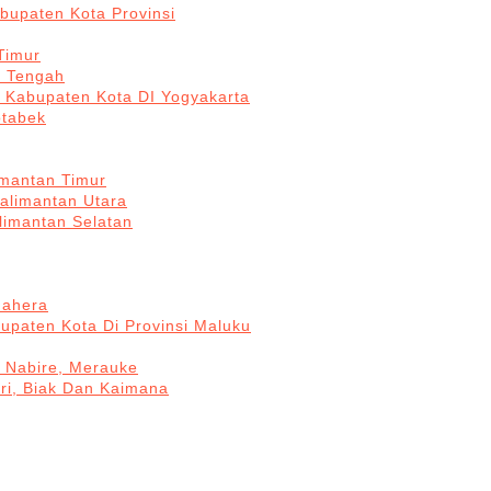
bupaten Kota Provinsi
Timur
a Tengah
5 Kabupaten Kota DI Yogyakarta
otabek
imantan Timur
Kalimantan Utara
limantan Selatan
mahera
upaten Kota Di Provinsi Maluku
, Nabire, Merauke
ri, Biak Dan Kaimana