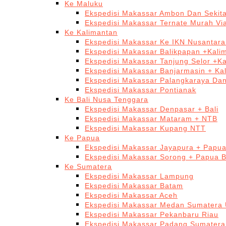
Ke Maluku
Ekspedisi Makassar Ambon Dan Sekit
Ekspedisi Makassar Ternate Murah Via
Ke Kalimantan
Ekspedisi Makassar Ke IKN Nusantar
Ekspedisi Makassar Balikpapan +Kali
Ekspedisi Makassar Tanjung Selor +K
Ekspedisi Makassar Banjarmasin + Ka
Ekspedisi Makassar Palangkaraya Da
Ekspedisi Makassar Pontianak
Ke Bali Nusa Tenggara
Ekspedisi Makassar Denpasar + Bali
Ekspedisi Makassar Mataram + NTB
Ekspedisi Makassar Kupang NTT
Ke Papua
Ekspedisi Makassar Jayapura + Papu
Ekspedisi Makassar Sorong + Papua B
Ke Sumatera
Ekspedisi Makassar Lampung
Ekspedisi Makassar Batam
Ekspedisi Makassar Aceh
Ekspedisi Makassar Medan Sumatera 
Ekspedisi Makassar Pekanbaru Riau
Ekspedisi Makassar Padang Sumatera