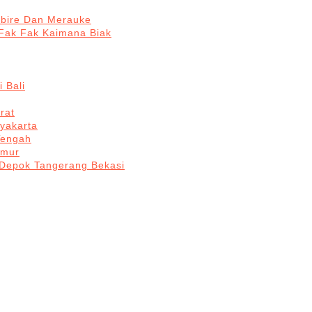
abire Dan Merauke
Fak Fak Kaimana Biak
 Bali
rat
yakarta
Tengah
imur
 Depok Tangerang Bekasi