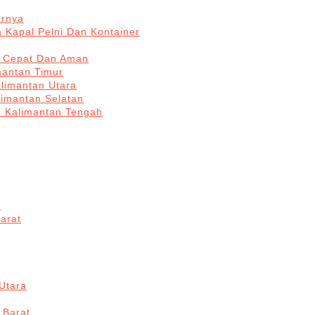
arnya
 Kapal Pelni Dan Kontainer
a Cepat Dan Aman
mantan Timur
alimantan Utara
limantan Selatan
n Kalimantan Tengah
a
arat
Utara
 Barat