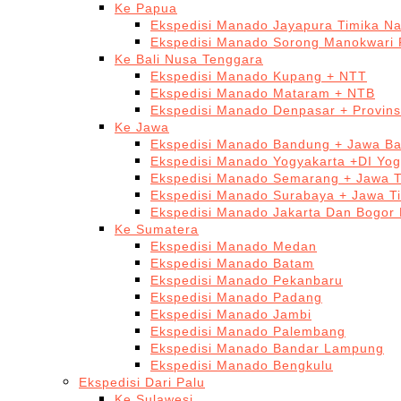
Ke Papua
Ekspedisi Manado Jayapura Timika N
Ekspedisi Manado Sorong Manokwari 
Ke Bali Nusa Tenggara
Ekspedisi Manado Kupang + NTT
Ekspedisi Manado Mataram + NTB
Ekspedisi Manado Denpasar + Provinsi
Ke Jawa
Ekspedisi Manado Bandung + Jawa Ba
Ekspedisi Manado Yogyakarta +DI Yog
Ekspedisi Manado Semarang + Jawa 
Ekspedisi Manado Surabaya + Jawa T
Ekspedisi Manado Jakarta Dan Bogor
Ke Sumatera
Ekspedisi Manado Medan
Ekspedisi Manado Batam
Ekspedisi Manado Pekanbaru
Ekspedisi Manado Padang
Ekspedisi Manado Jambi
Ekspedisi Manado Palembang
Ekspedisi Manado Bandar Lampung
Ekspedisi Manado Bengkulu
Ekspedisi Dari Palu
Ke Sulawesi