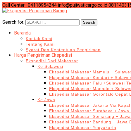
Call Center : 04118954244
info@pujiwaticargo.co.id
08114031
Search for:
Search
Beranda
Kontak Kami
Tentang Kami
Syarat Dan Kententuan Pengiriman
Harga Pengiriman Ekspedisi
Ekspedisi Dari Makassar
Ke Sulawesi
Ekspedisi Makassar Mamuju + Sulawes
Ekspedisi Makassar Kendari + Sulawe
Ekspedisi Makassar Palu +Sulawesi T
Ekspedisi Makassar Manado + Sulawes
Ekspedisi Makassar Gorontalo Cepat
Ke Jawa
Ekspedisi Makassar Jakarta Via Kapal
Ekspedisi Makassar Surabaya + Jawa 
Ekspedisi Makassar Semarang + Jawa
Ekspedisi Makassar Bandung + Jawa 
Ekspedisi Makassar Yogyakarta