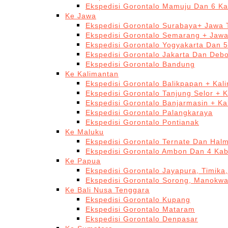
Ekspedisi Gorontalo Mamuju Dan 6 Ka
Ke Jawa
Ekspedisi Gorontalo Surabaya+ Jawa 
Ekspedisi Gorontalo Semarang + Jaw
Ekspedisi Gorontalo Yogyakarta Dan 
Ekspedisi Gorontalo Jakarta Dan Deb
Ekspedisi Gorontalo Bandung
Ke Kalimantan
Ekspedisi Gorontalo Balikpapan + Kal
Ekspedisi Gorontalo Tanjung Selor + 
Ekspedisi Gorontalo Banjarmasin + Ka
Ekspedisi Gorontalo Palangkaraya
Ekspedisi Gorontalo Pontianak
Ke Maluku
Ekspedisi Gorontalo Ternate Dan Hal
Ekspedisi Gorontalo Ambon Dan 4 Kab
Ke Papua
Ekspedisi Gorontalo Jayapura, Timika
Ekspedisi Gorontalo Sorong, Manokwa
Ke Bali Nusa Tenggara
Ekspedisi Gorontalo Kupang
Ekspedisi Gorontalo Mataram
Ekspedisi Gorontalo Denpasar