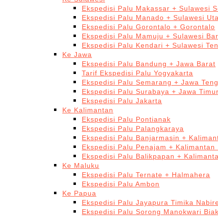
Ekspedisi Palu Makassar + Sulawesi S
Ekspedisi Palu Manado + Sulawesi Ut
Ekspedisi Palu Gorontalo + Gorontalo
Ekspedisi Palu Mamuju + Sulawesi Bar
Ekspedisi Palu Kendari + Sulawesi Te
Ke Jawa
Ekspedisi Palu Bandung + Jawa Barat
Tarif Ekspedisi Palu Yogyakarta
Ekspedisi Palu Semarang + Jawa Ten
Ekspedisi Palu Surabaya + Jawa Timu
Ekspedisi Palu Jakarta
Ke Kalimantan
Ekspedisi Palu Pontianak
Ekspedisi Palu Palangkaraya
Ekspedisi Palu Banjarmasin + Kaliman
Ekspedisi Palu Penajam + Kalimantan
Ekspedisi Palu Balikpapan + Kalimant
Ke Maluku
Ekspedisi Palu Ternate + Halmahera
Ekspedisi Palu Ambon
Ke Papua
Ekspedisi Palu Jayapura Timika Nabi
Ekspedisi Palu Sorong Manokwari Bia