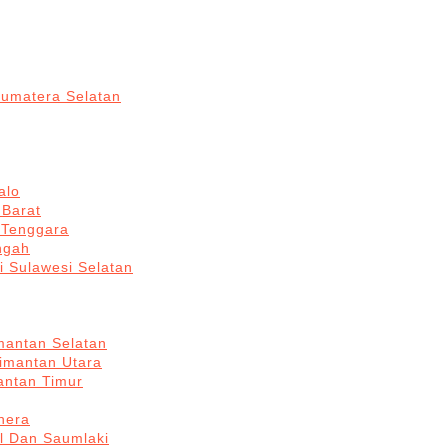
Sumatera Selatan
alo
 Barat
 Tenggara
ngah
i Sulawesi Selatan
mantan Selatan
limantan Utara
antan Timur
hera
l Dan Saumlaki