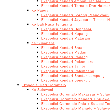
Ekspedisi Kendari Ambon Dan Maluku 
Ekspedisi Kendari Ternate Dan Halma
Ke Papua
Ekspedisi Kendari Sorong, Manokwari,
Ekspedisi Kendari Jayapura, Timika, 
Ke Bali Nusa Tenggara
Ekspedisi Kendari Denpasar
Ekspedisi Kendari Kupang
Ekspedisi Kendari Mataram
Ke Sumatera
Ekspedisi Kendari Batam
Ekspedisi Kendari Medan
Ekspedisi Kendari Padang
Ekspedisi Kendari Pekanbaru
Ekspedisi Kendari Jambi
Ekspedisi Kendari Palembang
Ekspedisi Kendari Bandar Lampung
Ekspedisi Kendari Bengkulu
Ekspedisi Dari Gorontalo
Ke Sulawesi
Ekspedisi Gorontalo Makassar + Sulaw
Ekspedisi Gorontalo Kendari + Sulawe
Ekspedisi Gorontalo Palu + Sulaesi T
Ekspedisi Gorontalo Manado + Sulawe