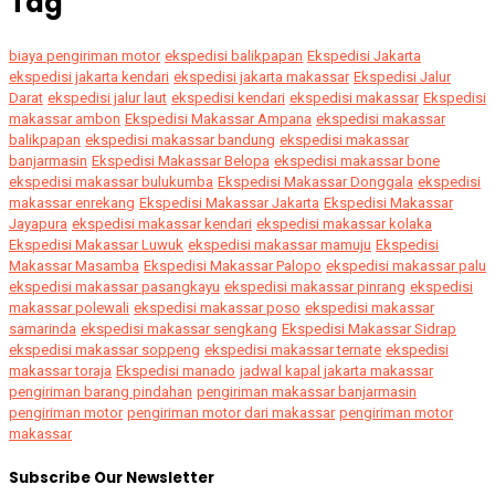
Tag
biaya pengiriman motor
ekspedisi balikpapan
Ekspedisi Jakarta
ekspedisi jakarta kendari
ekspedisi jakarta makassar
Ekspedisi Jalur
Darat
ekspedisi jalur laut
ekspedisi kendari
ekspedisi makassar
Ekspedisi
makassar ambon
Ekspedisi Makassar Ampana
ekspedisi makassar
balikpapan
ekspedisi makassar bandung
ekspedisi makassar
banjarmasin
Ekspedisi Makassar Belopa
ekspedisi makassar bone
ekspedisi makassar bulukumba
Ekspedisi Makassar Donggala
ekspedisi
makassar enrekang
Ekspedisi Makassar Jakarta
Ekspedisi Makassar
Jayapura
ekspedisi makassar kendari
ekspedisi makassar kolaka
Ekspedisi Makassar Luwuk
ekspedisi makassar mamuju
Ekspedisi
Makassar Masamba
Ekspedisi Makassar Palopo
ekspedisi makassar palu
ekspedisi makassar pasangkayu
ekspedisi makassar pinrang
ekspedisi
makassar polewali
ekspedisi makassar poso
ekspedisi makassar
samarinda
ekspedisi makassar sengkang
Ekspedisi Makassar Sidrap
ekspedisi makassar soppeng
ekspedisi makassar ternate
ekspedisi
makassar toraja
Ekspedisi manado
jadwal kapal jakarta makassar
pengiriman barang pindahan
pengiriman makassar banjarmasin
pengiriman motor
pengiriman motor dari makassar
pengiriman motor
makassar
Subscribe Our Newsletter