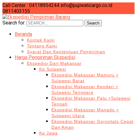
Call Center : 04118954244
info@pujiwaticargo.co.id
0811403155
Search for:
Search
Beranda
Kontak Kami
Tentang Kami
Syarat Dan Kententuan Pengiriman
Harga Pengiriman Ekspedisi
Ekspedisi Dari Makassar
Ke Sulawesi
Ekspedisi Makassar Mamuju +
Sulawesi Barat
Ekspedisi Makassar Kendari +
Sulawesi Tenggara
Ekspedisi Makassar Palu +Sulawesi
Tengah
Ekspedisi Makassar Manado +
Sulawesi Utara
Ekspedisi Makassar Gorontalo Cepat
Dan Aman
Ke Jawa