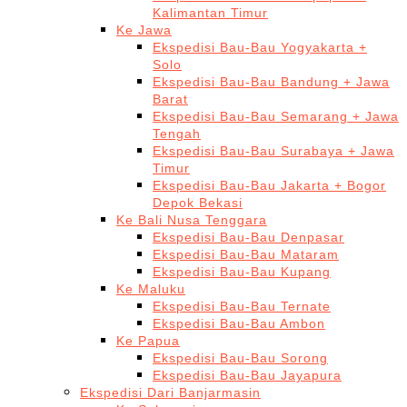
Kalimantan Timur
Ke Jawa
Ekspedisi Bau-Bau Yogyakarta +
Solo
Ekspedisi Bau-Bau Bandung + Jawa
Barat
Ekspedisi Bau-Bau Semarang + Jawa
Tengah
Ekspedisi Bau-Bau Surabaya + Jawa
Timur
Ekspedisi Bau-Bau Jakarta + Bogor
Depok Bekasi
Ke Bali Nusa Tenggara
Ekspedisi Bau-Bau Denpasar
Ekspedisi Bau-Bau Mataram
Ekspedisi Bau-Bau Kupang
Ke Maluku
Ekspedisi Bau-Bau Ternate
Ekspedisi Bau-Bau Ambon
Ke Papua
Ekspedisi Bau-Bau Sorong
Ekspedisi Bau-Bau Jayapura
Ekspedisi Dari Banjarmasin