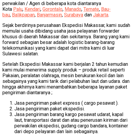
perwakilan / Agen di beberapa kota diantaranya
Kota
Palu
,
Kendari
,
Gorontalo
,
Manado
,
Ternate
,
Bau-
bau
,
Balikpapan
,
Banjarmasin
,
Surabaya
dan
Jakarta
.
Sejak berdirinya perusahaan Ekspedisi Makassar, kami sudah
memulai usaha dibidang usaha jasa pelayanan forwarder
khusus di daerah Makassar dan sekitarnya. Barang yang kami
forward sebagian besar adalah logistic barang-barang
telekomunikasi yang kami dapat dari mitra kami di luar
Sulawesi salatan.
Setelah Ekspedisi Makassar kami berjalan 2 tahun kemudian
kami mulai menerima supply produk – produk retail seperti
Pakaian, peralatan olahraga, mesin berukuran kecil dan lain
sebagainya yang kami tarik dari pelabuhan laut dan udara. dan
hingga akhirnya kami menambahkan beberapa layanan paket
pengiriman diantaranya ;
Jasa pengiriman paket express ( cargo pesawat ).
Jasa pengiriman paket ekspedisi.
Jasa pengiriman barang kargo pesawat udarat, kapal
laut, transportasi darat dan atau penerusan kiriman dari
perwakilan ekspedisi, gudang cargo bandara, kontainer
dari depo pelayaran dan lain sebagainya.