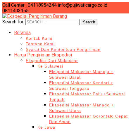
Call Center : 04118954244
info@pujiwaticargo.co.id
0811403155
Search for:
Search
Beranda
Kontak Kami
Tentang Kami
Syarat Dan Kententuan Pengiriman
Harga Pengiriman Ekspedisi
Ekspedisi Dari Makassar
Ke Sulawesi
Ekspedisi Makassar Mamuju +
Sulawesi Barat
Ekspedisi Makassar Kendari +
Sulawesi Tenggara
Ekspedisi Makassar Palu +Sulawesi
Tengah
Ekspedisi Makassar Manado +
Sulawesi Utara
Ekspedisi Makassar Gorontalo Cepat
Dan Aman
Ke Jawa