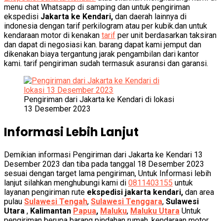
menu chat Whatsapp di samping dan untuk pengiriman
ekspedisi
Jakarta ke Kendari,
dan daerah lainnya di
indonesia dengan tarif perkilogram atau per kubik.dan untuk
kendaraan motor di kenakan
tarif
per unit berdasarkan taksiran
dan dapat di negosiasi kan. barang dapat kami jemput dan
dikenakan biaya tergantung jarak pengambilan dari kantor
kami. tarif pengiriman sudah termasuk asuransi dan garansi.
Pengiriman dari Jakarta ke Kendari di lokasi
13 Desember 2023
Informasi Lebih Lanjut
Demikian informasi Pengiriman dari Jakarta ke Kendari 13
Desember 2023 dan tiba pada tanggal 18 Desember 2023
sesuai dengan target lama pengiriman, Untuk Informasi lebih
lanjut silahkan menghubungi kami di
0811403155
untuk
layanan pengiriman rute
ekspedisi jakarta kendari,
dan area
pulau
Sulawesi Tengah
,
Sulawesi Tenggara
,
Sulawesi
Utara
,
Kalimantan
Papua
,
Maluku
,
Maluku Utara
Untuk
pengiriman berupa barang pindahan rumah, kendaraan motor,