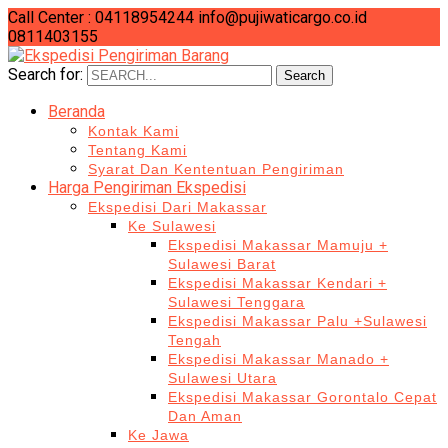
Call Center : 04118954244
info@pujiwaticargo.co.id
0811403155
Search for:
Search
Beranda
Kontak Kami
Tentang Kami
Syarat Dan Kententuan Pengiriman
Harga Pengiriman Ekspedisi
Ekspedisi Dari Makassar
Ke Sulawesi
Ekspedisi Makassar Mamuju +
Sulawesi Barat
Ekspedisi Makassar Kendari +
Sulawesi Tenggara
Ekspedisi Makassar Palu +Sulawesi
Tengah
Ekspedisi Makassar Manado +
Sulawesi Utara
Ekspedisi Makassar Gorontalo Cepat
Dan Aman
Ke Jawa