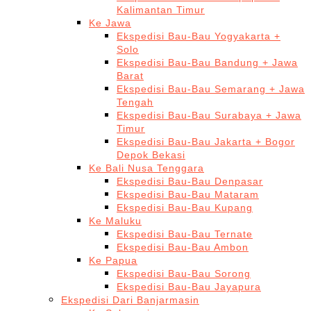
Kalimantan Timur
Ke Jawa
Ekspedisi Bau-Bau Yogyakarta +
Solo
Ekspedisi Bau-Bau Bandung + Jawa
Barat
Ekspedisi Bau-Bau Semarang + Jawa
Tengah
Ekspedisi Bau-Bau Surabaya + Jawa
Timur
Ekspedisi Bau-Bau Jakarta + Bogor
Depok Bekasi
Ke Bali Nusa Tenggara
Ekspedisi Bau-Bau Denpasar
Ekspedisi Bau-Bau Mataram
Ekspedisi Bau-Bau Kupang
Ke Maluku
Ekspedisi Bau-Bau Ternate
Ekspedisi Bau-Bau Ambon
Ke Papua
Ekspedisi Bau-Bau Sorong
Ekspedisi Bau-Bau Jayapura
Ekspedisi Dari Banjarmasin