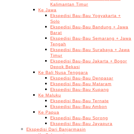
Kalimantan Timur
Ke Jawa
Ekspedisi Bau-Bau Yogyakarta +
Solo
Ekspedisi Bau-Bau Bandung + Jawa
Barat
Ekspedisi Bau-Bau Semarang + Jawa
Tengah
Ekspedisi Bau-Bau Surabaya + Jawa
Timur
Ekspedisi Bau-Bau Jakarta + Bogor
Depok Bekasi
Ke Bali Nusa Tenggara
Ekspedisi Bau-Bau Denpasar
Ekspedisi Bau-Bau Mataram
Ekspedisi Bau-Bau Kupang
Ke Maluku
Ekspedisi Bau-Bau Ternate
Ekspedisi Bau-Bau Ambon
Ke Papua
Ekspedisi Bau-Bau Sorong
Ekspedisi Bau-Bau Jayapura
Ekspedisi Dari Banjarmasin