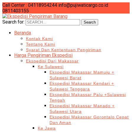
Call Center : 04118954244
info@pujiwaticargo.co.id
0811403155
Search for:
Search
Beranda
Kontak Kami
Tentang Kami
Syarat Dan Kententuan Pengiriman
Harga Pengiriman Ekspedisi
Ekspedisi Dari Makassar
Ke Sulawesi
Ekspedisi Makassar Mamuju +
Sulawesi Barat
Ekspedisi Makassar Kendari +
Sulawesi Tenggara
Ekspedisi Makassar Palu +Sulawesi
Tengah
Ekspedisi Makassar Manado +
Sulawesi Utara
Ekspedisi Makassar Gorontalo Cepat
Dan Aman
Ke Jawa