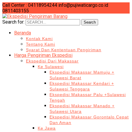
Call Center : 04118954244
info@pujiwaticargo.co.id
0811403155
Search for:
Search
Beranda
Kontak Kami
Tentang Kami
Syarat Dan Kententuan Pengiriman
Harga Pengiriman Ekspedisi
Ekspedisi Dari Makassar
Ke Sulawesi
Ekspedisi Makassar Mamuju +
Sulawesi Barat
Ekspedisi Makassar Kendari +
Sulawesi Tenggara
Ekspedisi Makassar Palu +Sulawesi
Tengah
Ekspedisi Makassar Manado +
Sulawesi Utara
Ekspedisi Makassar Gorontalo Cepat
Dan Aman
Ke Jawa