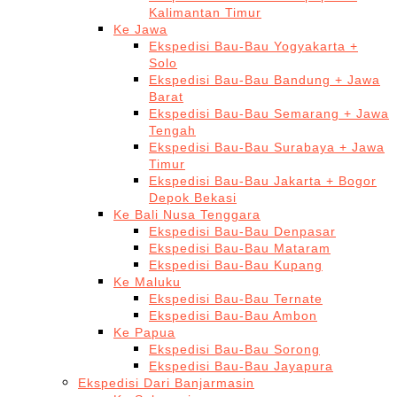
Kalimantan Timur
Ke Jawa
Ekspedisi Bau-Bau Yogyakarta +
Solo
Ekspedisi Bau-Bau Bandung + Jawa
Barat
Ekspedisi Bau-Bau Semarang + Jawa
Tengah
Ekspedisi Bau-Bau Surabaya + Jawa
Timur
Ekspedisi Bau-Bau Jakarta + Bogor
Depok Bekasi
Ke Bali Nusa Tenggara
Ekspedisi Bau-Bau Denpasar
Ekspedisi Bau-Bau Mataram
Ekspedisi Bau-Bau Kupang
Ke Maluku
Ekspedisi Bau-Bau Ternate
Ekspedisi Bau-Bau Ambon
Ke Papua
Ekspedisi Bau-Bau Sorong
Ekspedisi Bau-Bau Jayapura
Ekspedisi Dari Banjarmasin