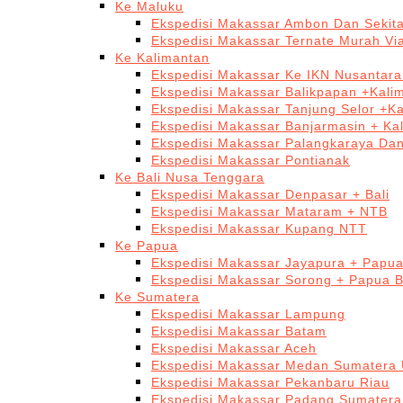
Ke Maluku
Ekspedisi Makassar Ambon Dan Sekit
Ekspedisi Makassar Ternate Murah Via
Ke Kalimantan
Ekspedisi Makassar Ke IKN Nusantar
Ekspedisi Makassar Balikpapan +Kali
Ekspedisi Makassar Tanjung Selor +K
Ekspedisi Makassar Banjarmasin + Ka
Ekspedisi Makassar Palangkaraya Da
Ekspedisi Makassar Pontianak
Ke Bali Nusa Tenggara
Ekspedisi Makassar Denpasar + Bali
Ekspedisi Makassar Mataram + NTB
Ekspedisi Makassar Kupang NTT
Ke Papua
Ekspedisi Makassar Jayapura + Papu
Ekspedisi Makassar Sorong + Papua B
Ke Sumatera
Ekspedisi Makassar Lampung
Ekspedisi Makassar Batam
Ekspedisi Makassar Aceh
Ekspedisi Makassar Medan Sumatera 
Ekspedisi Makassar Pekanbaru Riau
Ekspedisi Makassar Padang Sumatera