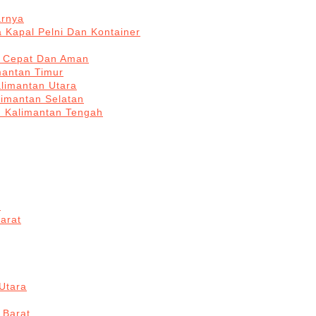
arnya
 Kapal Pelni Dan Kontainer
a Cepat Dan Aman
mantan Timur
alimantan Utara
limantan Selatan
n Kalimantan Tengah
a
arat
Utara
 Barat