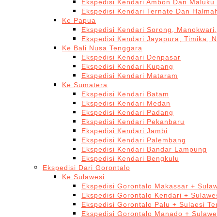
Ekspedisi Kendari Ambon Dan Maluku 
Ekspedisi Kendari Ternate Dan Halma
Ke Papua
Ekspedisi Kendari Sorong, Manokwari,
Ekspedisi Kendari Jayapura, Timika, 
Ke Bali Nusa Tenggara
Ekspedisi Kendari Denpasar
Ekspedisi Kendari Kupang
Ekspedisi Kendari Mataram
Ke Sumatera
Ekspedisi Kendari Batam
Ekspedisi Kendari Medan
Ekspedisi Kendari Padang
Ekspedisi Kendari Pekanbaru
Ekspedisi Kendari Jambi
Ekspedisi Kendari Palembang
Ekspedisi Kendari Bandar Lampung
Ekspedisi Kendari Bengkulu
Ekspedisi Dari Gorontalo
Ke Sulawesi
Ekspedisi Gorontalo Makassar + Sulaw
Ekspedisi Gorontalo Kendari + Sulawe
Ekspedisi Gorontalo Palu + Sulaesi T
Ekspedisi Gorontalo Manado + Sulawe