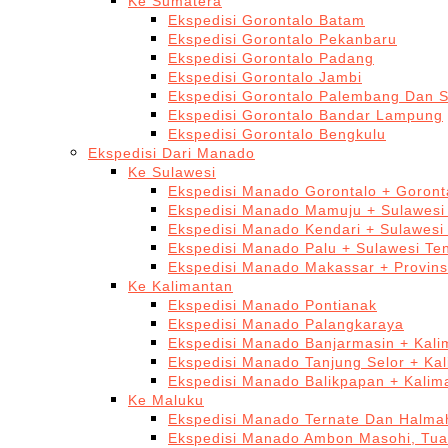
Ke Sumatera
Ekspedisi Gorontalo Batam
Ekspedisi Gorontalo Pekanbaru
Ekspedisi Gorontalo Padang
Ekspedisi Gorontalo Jambi
Ekspedisi Gorontalo Palembang Dan 
Ekspedisi Gorontalo Bandar Lampung
Ekspedisi Gorontalo Bengkulu
Ekspedisi Dari Manado
Ke Sulawesi
Ekspedisi Manado Gorontalo + Goront
Ekspedisi Manado Mamuju + Sulawesi
Ekspedisi Manado Kendari + Sulawesi
Ekspedisi Manado Palu + Sulawesi Te
Ekspedisi Manado Makassar + Provins
Ke Kalimantan
Ekspedisi Manado Pontianak
Ekspedisi Manado Palangkaraya
Ekspedisi Manado Banjarmasin + Kali
Ekspedisi Manado Tanjung Selor + Ka
Ekspedisi Manado Balikpapan + Kalim
Ke Maluku
Ekspedisi Manado Ternate Dan Halma
Ekspedisi Manado Ambon Masohi, Tua