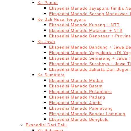
Ke Papua
Ekspedisi Manado Jayapura Timika N
Ekspedisi Manado Sorong Manokwari 
Ke Bali Nusa Tenggara
Ekspedisi Manado Kupang + NTT
Ekspedisi Manado Mataram + NTB
Ekspedisi Manado Denpasar + Provinsi
Ke Jawa
Ekspedisi Manado Bandung + Jawa Ba
Ekspedisi Manado Yogyakarta +DI Yog
Ekspedisi Manado Semarang + Jawa 
Ekspedisi Manado Surabaya + Jawa T
Ekspedisi Manado Jakarta Dan Bogor
Ke Sumatera
Ekspedisi Manado Medan
Ekspedisi Manado Batam
Ekspedisi Manado Pekanbaru
Ekspedisi Manado Padang
Ekspedisi Manado Jambi
Ekspedisi Manado Palembang
Ekspedisi Manado Bandar Lampung
Ekspedisi Manado Bengkulu
Ekspedisi Dari Palu
Ke Sulawesi