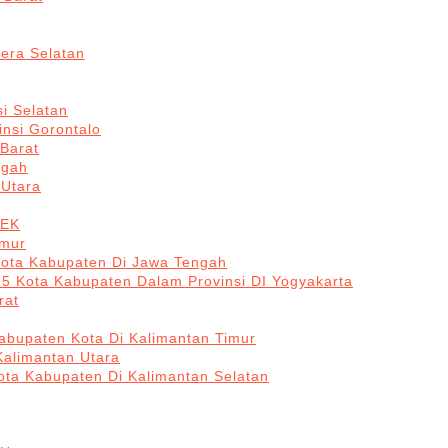
era Selatan
i Selatan
insi Gorontalo
 Barat
ngah
 Utara
BEK
imur
Kota Kabupaten Di Jawa Tengah
 5 Kota Kabupaten Dalam Provinsi DI Yogyakarta
rat
abupaten Kota Di Kalimantan Timur
Kalimantan Utara
ota Kabupaten Di Kalimantan Selatan