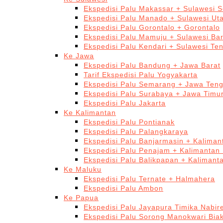
Ekspedisi Palu Makassar + Sulawesi S
Ekspedisi Palu Manado + Sulawesi Ut
Ekspedisi Palu Gorontalo + Gorontalo
Ekspedisi Palu Mamuju + Sulawesi Bar
Ekspedisi Palu Kendari + Sulawesi Te
Ke Jawa
Ekspedisi Palu Bandung + Jawa Barat
Tarif Ekspedisi Palu Yogyakarta
Ekspedisi Palu Semarang + Jawa Ten
Ekspedisi Palu Surabaya + Jawa Timu
Ekspedisi Palu Jakarta
Ke Kalimantan
Ekspedisi Palu Pontianak
Ekspedisi Palu Palangkaraya
Ekspedisi Palu Banjarmasin + Kaliman
Ekspedisi Palu Penajam + Kalimantan
Ekspedisi Palu Balikpapan + Kalimant
Ke Maluku
Ekspedisi Palu Ternate + Halmahera
Ekspedisi Palu Ambon
Ke Papua
Ekspedisi Palu Jayapura Timika Nabi
Ekspedisi Palu Sorong Manokwari Bia