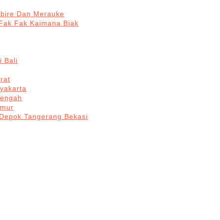
abire Dan Merauke
Fak Fak Kaimana Biak
 Bali
rat
yakarta
Tengah
imur
 Depok Tangerang Bekasi