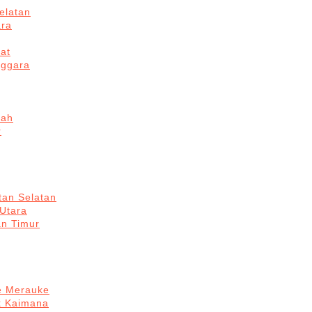
elatan
ara
at
nggara
gah
r
tan Selatan
 Utara
an Timur
re Merauke
k Kaimana