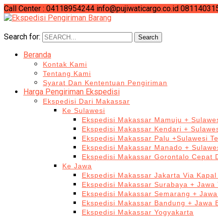
Call Center : 04118954244
info@pujiwaticargo.co.id
08114031
Search for:
Search
Beranda
Kontak Kami
Tentang Kami
Syarat Dan Kententuan Pengiriman
Harga Pengiriman Ekspedisi
Ekspedisi Dari Makassar
Ke Sulawesi
Ekspedisi Makassar Mamuju + Sulawes
Ekspedisi Makassar Kendari + Sulawe
Ekspedisi Makassar Palu +Sulawesi T
Ekspedisi Makassar Manado + Sulawes
Ekspedisi Makassar Gorontalo Cepat
Ke Jawa
Ekspedisi Makassar Jakarta Via Kapal
Ekspedisi Makassar Surabaya + Jawa 
Ekspedisi Makassar Semarang + Jawa
Ekspedisi Makassar Bandung + Jawa 
Ekspedisi Makassar Yogyakarta