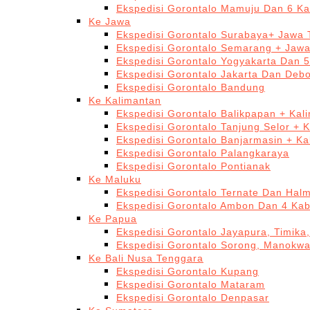
Ekspedisi Gorontalo Mamuju Dan 6 Ka
Ke Jawa
Ekspedisi Gorontalo Surabaya+ Jawa 
Ekspedisi Gorontalo Semarang + Jaw
Ekspedisi Gorontalo Yogyakarta Dan 
Ekspedisi Gorontalo Jakarta Dan Deb
Ekspedisi Gorontalo Bandung
Ke Kalimantan
Ekspedisi Gorontalo Balikpapan + Kal
Ekspedisi Gorontalo Tanjung Selor + 
Ekspedisi Gorontalo Banjarmasin + Ka
Ekspedisi Gorontalo Palangkaraya
Ekspedisi Gorontalo Pontianak
Ke Maluku
Ekspedisi Gorontalo Ternate Dan Hal
Ekspedisi Gorontalo Ambon Dan 4 Kab
Ke Papua
Ekspedisi Gorontalo Jayapura, Timika
Ekspedisi Gorontalo Sorong, Manokwa
Ke Bali Nusa Tenggara
Ekspedisi Gorontalo Kupang
Ekspedisi Gorontalo Mataram
Ekspedisi Gorontalo Denpasar