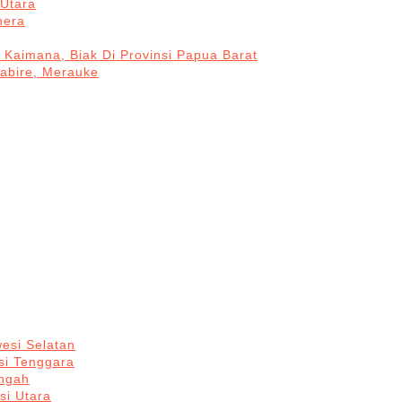
Utara
hera
 Kaimana, Biak Di Provinsi Papua Barat
Nabire, Merauke
esi Selatan
si Tenggara
engah
si Utara