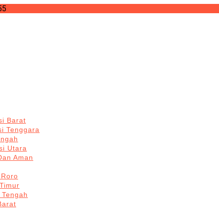
55
i Barat
si Tenggara
engah
i Utara
 Dan Aman
 Roro
Timur
 Tengah
Barat