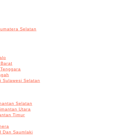
Sumatera Selatan
alo
 Barat
 Tenggara
ngah
i Sulawesi Selatan
mantan Selatan
limantan Utara
antan Timur
hera
l Dan Saumlaki