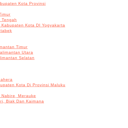
bupaten Kota Provinsi
Timur
a Tengah
5 Kabupaten Kota DI Yogyakarta
otabek
imantan Timur
Kalimantan Utara
limantan Selatan
mahera
upaten Kota Di Provinsi Maluku
, Nabire, Merauke
ri, Biak Dan Kaimana