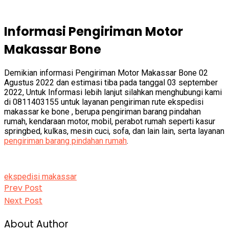
Informasi Pengiriman Motor
Makassar Bone
Demikian informasi Pengiriman Motor Makassar Bone 02
Agustus 2022 dan estimasi tiba pada tanggal 03 september
2022, Untuk Informasi lebih lanjut silahkan menghubungi kami
di 0811403155 untuk layanan pengiriman rute ekspedisi
makassar ke bone , berupa pengiriman barang pindahan
rumah, kendaraan motor, mobil, perabot rumah seperti kasur
springbed, kulkas, mesin cuci, sofa, dan lain lain, serta layanan
pengiriman barang pindahan rumah
.
ekspedisi makassar
Prev
Navigasi
Prev Post
Post:
Next
Next Post
pos
Post:
About Author