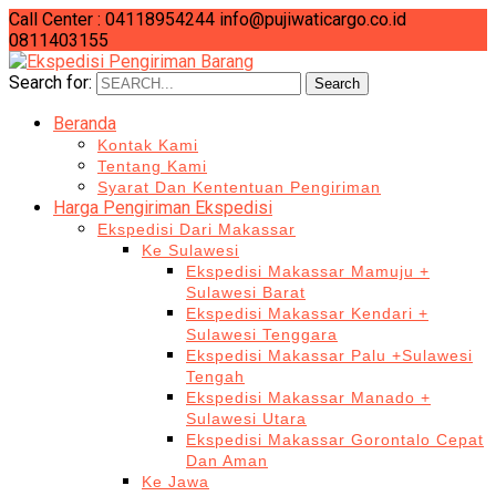
Call Center : 04118954244
info@pujiwaticargo.co.id
0811403155
Search for:
Search
Beranda
Kontak Kami
Tentang Kami
Syarat Dan Kententuan Pengiriman
Harga Pengiriman Ekspedisi
Ekspedisi Dari Makassar
Ke Sulawesi
Ekspedisi Makassar Mamuju +
Sulawesi Barat
Ekspedisi Makassar Kendari +
Sulawesi Tenggara
Ekspedisi Makassar Palu +Sulawesi
Tengah
Ekspedisi Makassar Manado +
Sulawesi Utara
Ekspedisi Makassar Gorontalo Cepat
Dan Aman
Ke Jawa