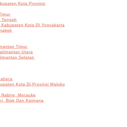
bupaten Kota Provinsi
Timur
a Tengah
5 Kabupaten Kota DI Yogyakarta
otabek
imantan Timur
Kalimantan Utara
limantan Selatan
mahera
upaten Kota Di Provinsi Maluku
, Nabire, Merauke
ri, Biak Dan Kaimana