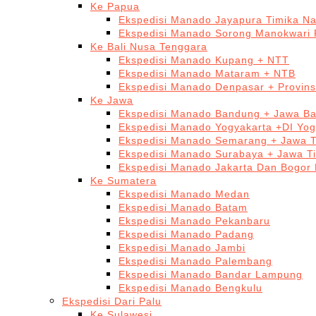
Ke Papua
Ekspedisi Manado Jayapura Timika N
Ekspedisi Manado Sorong Manokwari 
Ke Bali Nusa Tenggara
Ekspedisi Manado Kupang + NTT
Ekspedisi Manado Mataram + NTB
Ekspedisi Manado Denpasar + Provinsi
Ke Jawa
Ekspedisi Manado Bandung + Jawa Ba
Ekspedisi Manado Yogyakarta +DI Yog
Ekspedisi Manado Semarang + Jawa 
Ekspedisi Manado Surabaya + Jawa T
Ekspedisi Manado Jakarta Dan Bogor
Ke Sumatera
Ekspedisi Manado Medan
Ekspedisi Manado Batam
Ekspedisi Manado Pekanbaru
Ekspedisi Manado Padang
Ekspedisi Manado Jambi
Ekspedisi Manado Palembang
Ekspedisi Manado Bandar Lampung
Ekspedisi Manado Bengkulu
Ekspedisi Dari Palu
Ke Sulawesi