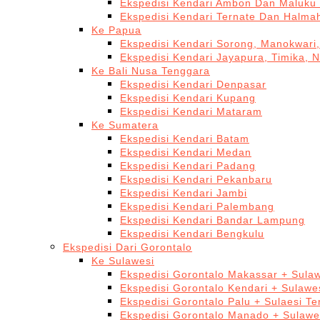
Ekspedisi Kendari Ambon Dan Maluku 
Ekspedisi Kendari Ternate Dan Halma
Ke Papua
Ekspedisi Kendari Sorong, Manokwari,
Ekspedisi Kendari Jayapura, Timika, 
Ke Bali Nusa Tenggara
Ekspedisi Kendari Denpasar
Ekspedisi Kendari Kupang
Ekspedisi Kendari Mataram
Ke Sumatera
Ekspedisi Kendari Batam
Ekspedisi Kendari Medan
Ekspedisi Kendari Padang
Ekspedisi Kendari Pekanbaru
Ekspedisi Kendari Jambi
Ekspedisi Kendari Palembang
Ekspedisi Kendari Bandar Lampung
Ekspedisi Kendari Bengkulu
Ekspedisi Dari Gorontalo
Ke Sulawesi
Ekspedisi Gorontalo Makassar + Sulaw
Ekspedisi Gorontalo Kendari + Sulawe
Ekspedisi Gorontalo Palu + Sulaesi T
Ekspedisi Gorontalo Manado + Sulawe