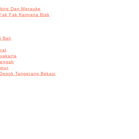
abire Dan Merauke
Fak Fak Kaimana Biak
 Bali
rat
yakarta
Tengah
imur
 Depok Tangerang Bekasi