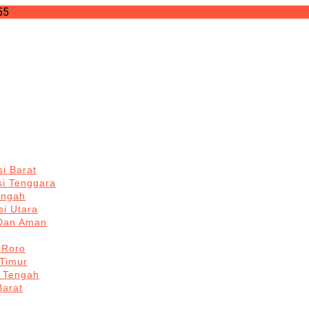
55
i Barat
si Tenggara
engah
i Utara
 Dan Aman
 Roro
Timur
 Tengah
Barat