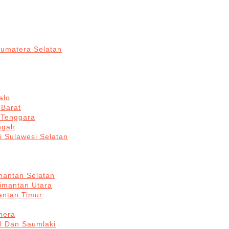
Sumatera Selatan
alo
 Barat
 Tenggara
ngah
i Sulawesi Selatan
mantan Selatan
limantan Utara
antan Timur
hera
l Dan Saumlaki