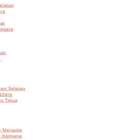
elatan
ara
at
nggara
gah
r
tan Selatan
 Utara
an Timur
re Merauke
k Kaimana