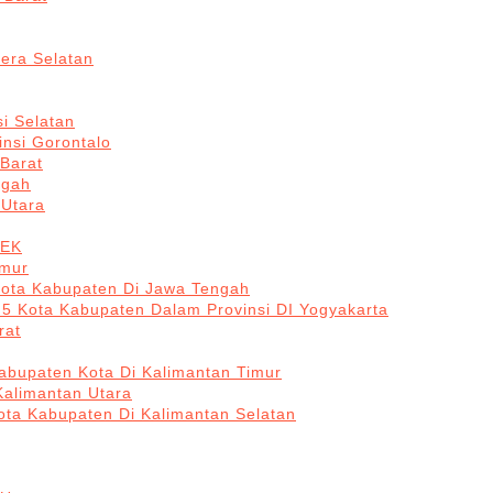
era Selatan
i Selatan
insi Gorontalo
 Barat
ngah
 Utara
BEK
imur
Kota Kabupaten Di Jawa Tengah
 5 Kota Kabupaten Dalam Provinsi DI Yogyakarta
rat
abupaten Kota Di Kalimantan Timur
Kalimantan Utara
ota Kabupaten Di Kalimantan Selatan