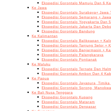
Ekspedisi Gorontalo Mamuju Dan 6 Ka
Ke Jawa
Ekspedisi Gorontalo Surabaya+ Jawa 
Ekspedisi Gorontalo Semarang + Jaw
Ekspedisi Gorontalo Yogyakarta Dan 
Ekspedisi Gorontalo Jakarta Dan Deb
Ekspedisi Gorontalo Bandung
Ke Kalimantan
Ekspedisi Gorontalo Balikpapan + Kal
Ekspedisi Gorontalo Tanjung Selor + 
Ekspedisi Gorontalo Banjarmasin + Ka
Ekspedisi Gorontalo Palangkaraya
Ekspedisi Gorontalo Pontianak
Ke Maluku
Ekspedisi Gorontalo Ternate Dan Hal
Ekspedisi Gorontalo Ambon Dan 4 Kab
Ke Papua
Ekspedisi Gorontalo Jayapura, Timika
Ekspedisi Gorontalo Sorong, Manokwa
Ke Bali Nusa Tenggara
Ekspedisi Gorontalo Kupang
Ekspedisi Gorontalo Mataram
Ekspedisi Gorontalo Denpasar