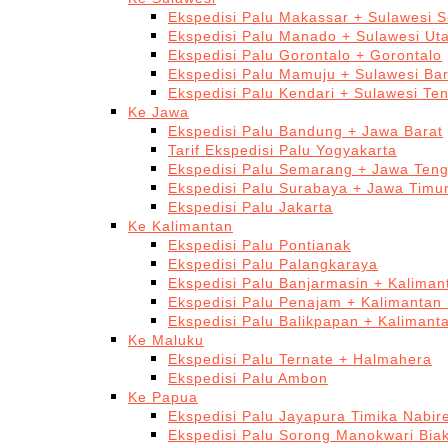
Ekspedisi Palu Makassar + Sulawesi S
Ekspedisi Palu Manado + Sulawesi Ut
Ekspedisi Palu Gorontalo + Gorontalo
Ekspedisi Palu Mamuju + Sulawesi Bar
Ekspedisi Palu Kendari + Sulawesi Te
Ke Jawa
Ekspedisi Palu Bandung + Jawa Barat
Tarif Ekspedisi Palu Yogyakarta
Ekspedisi Palu Semarang + Jawa Ten
Ekspedisi Palu Surabaya + Jawa Timu
Ekspedisi Palu Jakarta
Ke Kalimantan
Ekspedisi Palu Pontianak
Ekspedisi Palu Palangkaraya
Ekspedisi Palu Banjarmasin + Kaliman
Ekspedisi Palu Penajam + Kalimantan
Ekspedisi Palu Balikpapan + Kalimant
Ke Maluku
Ekspedisi Palu Ternate + Halmahera
Ekspedisi Palu Ambon
Ke Papua
Ekspedisi Palu Jayapura Timika Nabi
Ekspedisi Palu Sorong Manokwari Bia