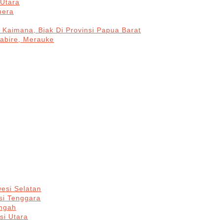
Utara
hera
 Kaimana, Biak Di Provinsi Papua Barat
Nabire, Merauke
esi Selatan
si Tenggara
engah
si Utara