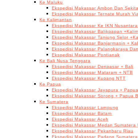
Ke Maluku
Ekspedisi Makassar Ambon Dan Sekit
Ekspedisi Makassar Ternate Murah Via
Ke Kalimantan
Ekspedisi Makassar Ke IKN Nusantar
Ekspedisi Makassar Balikpapan +Kali
Ekspedisi Makassar Tanjung Selor +K
Ekspedisi Makassar Banjarmasin + Ka
Ekspedisi Makassar Palangkaraya Da
Ekspedisi Makassar Pontianak
Ke Bali Nusa Tenggara
Ekspedisi Makassar Denpasar + Bali
Ekspedisi Makassar Mataram + NTB
Ekspedisi Makassar Kupang NTT
Ke Papua
Ekspedisi Makassar Jayapura + Papu
Ekspedisi Makassar Sorong + Papua B
Ke Sumatera
Ekspedisi Makassar Lampung
Ekspedisi Makassar Batam
Ekspedisi Makassar Aceh
Ekspedisi Makassar Medan Sumatera 
Ekspedisi Makassar Pekanbaru Riau
Ekspedisi Makassar Padang Sumatera