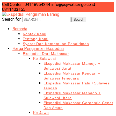
Call Center : 04118954244
info@pujiwaticargo.co.id
0811403155
Search for:
Search
Beranda
Kontak Kami
Tentang Kami
Syarat Dan Kententuan Pengiriman
Harga Pengiriman Ekspedisi
Ekspedisi Dari Makassar
Ke Sulawesi
Ekspedisi Makassar Mamuju +
Sulawesi Barat
Ekspedisi Makassar Kendari +
Sulawesi Tenggara
Ekspedisi Makassar Palu +Sulawesi
Tengah
Ekspedisi Makassar Manado +
Sulawesi Utara
Ekspedisi Makassar Gorontalo Cepat
Dan Aman
Ke Jawa