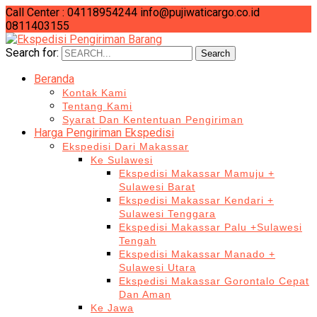
Call Center : 04118954244
info@pujiwaticargo.co.id
0811403155
Search for:
Search
Beranda
Kontak Kami
Tentang Kami
Syarat Dan Kententuan Pengiriman
Harga Pengiriman Ekspedisi
Ekspedisi Dari Makassar
Ke Sulawesi
Ekspedisi Makassar Mamuju +
Sulawesi Barat
Ekspedisi Makassar Kendari +
Sulawesi Tenggara
Ekspedisi Makassar Palu +Sulawesi
Tengah
Ekspedisi Makassar Manado +
Sulawesi Utara
Ekspedisi Makassar Gorontalo Cepat
Dan Aman
Ke Jawa