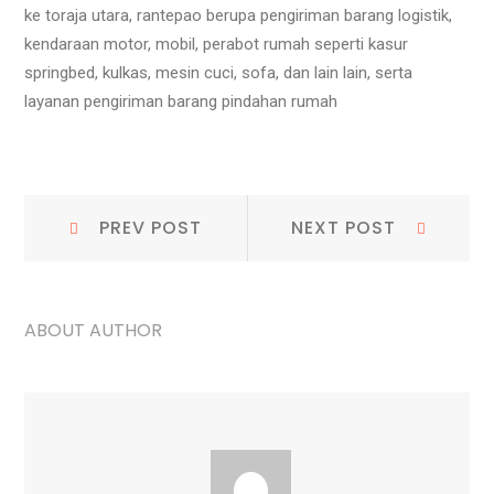
ke toraja utara, rantepao berupa pengiriman barang logistik,
kendaraan motor, mobil, perabot rumah seperti kasur
springbed, kulkas, mesin cuci, sofa, dan lain lain, serta
layanan pengiriman barang pindahan rumah
Navigasi
Prev
Next
PREV POST
NEXT POST
Post:
Post:
pos
ABOUT AUTHOR