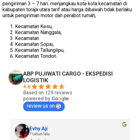
pengiriman 3 – 7 hari. menjangkau kota kota kecamatan di
kabupaten toraja utara tarif atau harga dibawah tidak berlaku
untuk pengiriman motor dan perabot rumah,
Kecamatan Kesu,
Kecamatan Nanggala,
Kecamatan
Kecamatan Sopai,
Kecamatan Tallunglipu,
Kecamatan Tondon.
ABP PUJIWATI CARGO - EKSPEDISI
LOGISTIK
4.6
Based on 129 reviews
powered by
G
o
o
g
l
e
review us on
Evhy Aji
7 tahun lalu