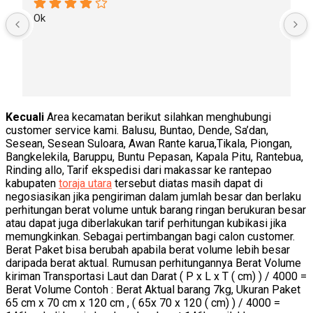
Ok
Kecuali
Area kecamatan berikut silahkan menghubungi
customer service kami. Balusu, Buntao, Dende, Sa’dan,
Sesean, Sesean Suloara, Awan Rante karua,Tikala, Piongan,
Bangkelekila, Baruppu, Buntu Pepasan, Kapala Pitu, Rantebua,
Rinding allo, Tarif ekspedisi dari makassar ke rantepao
kabupaten
toraja utara
tersebut diatas masih dapat di
negosiasikan jika pengiriman dalam jumlah besar dan berlaku
perhitungan berat volume untuk barang ringan berukuran besar
atau dapat juga diberlakukan tarif perhitungan kubikasi jika
memungkinkan. Sebagai pertimbangan bagi calon customer.
Berat Paket bisa berubah apabila berat volume lebih besar
daripada berat aktual. Rumusan perhitungannya Berat Volume
kiriman Transportasi Laut dan Darat ( P x L x T ( cm) ) / 4000 =
Berat Volume Contoh : Berat Aktual barang 7kg, Ukuran Paket
65 cm x 70 cm x 120 cm , ( 65x 70 x 120 ( cm) ) / 4000 =