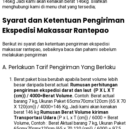
146kg Jadi kami akan kenakan berat 146kg. silahkan
menghubungi kami di menu chat yang tersedia;
Syarat dan Ketentuan Pengiriman
Ekspedisi Makassar Rantepao
Berikut ini syarat dan ketentuan pengiriman ekspedisi
makassar rantepao, sebaiknya baca dan pahami sebelum
melakukan pengiriman
A. Perlakuan Tarif Pengiriman Yang Berlaku
Berat paket bisa berubah apabila berat volume lebih
besar daripada berat actual.
Rumusan perhitungan
pengiriman ekspedisi darat dan laut (P X L X T
(cm)) / 4000=Berat Volume.
Contoh: Berat actual
barang 7 kg, Ukuran Paket 65cmx70cmx120cm (65 X 70
X 120(cm)) / 4000=146 Kg, Jadi kami akan kenakan
berat 146 kg
Rumusan Berat Volume kiriman
Transportasi Udara
(P x L x T (cm)) / 6000 = Berat
Volume, Contoh : Berat Aktual barang 7 kg, Ukuran Paket
65cmx70cmx120cm (65 x 70 120 (cm)) / 6000 = 97,5