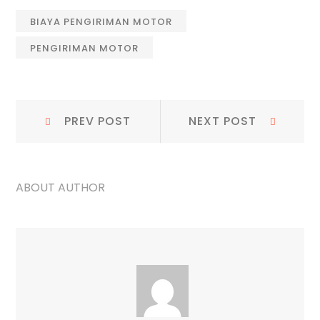
BIAYA PENGIRIMAN MOTOR
PENGIRIMAN MOTOR
Navigasi
Prev
Next
PREV POST
NEXT POST
Post:
Post:
pos
ABOUT AUTHOR