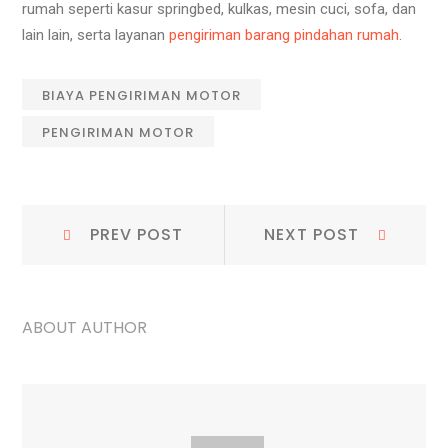
rumah seperti kasur springbed, kulkas, mesin cuci, sofa, dan
lain lain, serta layanan
pengiriman barang pindahan rumah
.
BIAYA PENGIRIMAN MOTOR
PENGIRIMAN MOTOR
Navigasi
Prev
Next
PREV POST
NEXT POST
Post:
Post:
pos
ABOUT AUTHOR