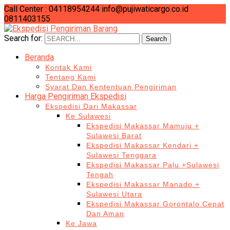
Call Center : 04118954244
info@pujiwaticargo.co.id
0811403155
Search for:
Search
Beranda
Kontak Kami
Tentang Kami
Syarat Dan Kententuan Pengiriman
Harga Pengiriman Ekspedisi
Ekspedisi Dari Makassar
Ke Sulawesi
Ekspedisi Makassar Mamuju +
Sulawesi Barat
Ekspedisi Makassar Kendari +
Sulawesi Tenggara
Ekspedisi Makassar Palu +Sulawesi
Tengah
Ekspedisi Makassar Manado +
Sulawesi Utara
Ekspedisi Makassar Gorontalo Cepat
Dan Aman
Ke Jawa