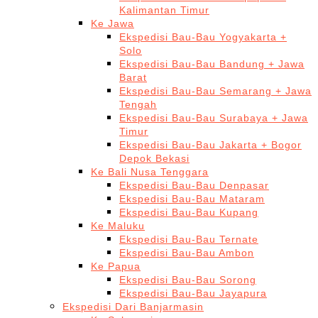
Kalimantan Timur
Ke Jawa
Ekspedisi Bau-Bau Yogyakarta +
Solo
Ekspedisi Bau-Bau Bandung + Jawa
Barat
Ekspedisi Bau-Bau Semarang + Jawa
Tengah
Ekspedisi Bau-Bau Surabaya + Jawa
Timur
Ekspedisi Bau-Bau Jakarta + Bogor
Depok Bekasi
Ke Bali Nusa Tenggara
Ekspedisi Bau-Bau Denpasar
Ekspedisi Bau-Bau Mataram
Ekspedisi Bau-Bau Kupang
Ke Maluku
Ekspedisi Bau-Bau Ternate
Ekspedisi Bau-Bau Ambon
Ke Papua
Ekspedisi Bau-Bau Sorong
Ekspedisi Bau-Bau Jayapura
Ekspedisi Dari Banjarmasin