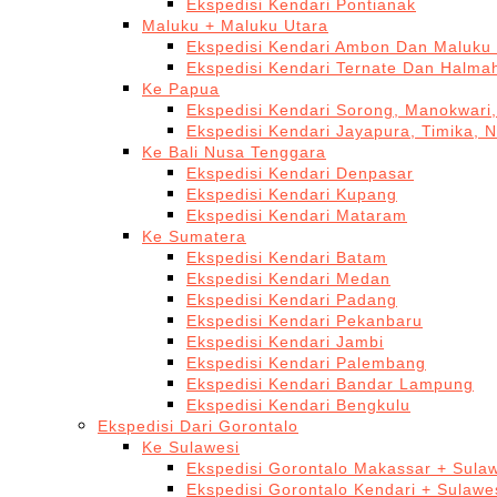
Ekspedisi Kendari Pontianak
Maluku + Maluku Utara
Ekspedisi Kendari Ambon Dan Maluku 
Ekspedisi Kendari Ternate Dan Halma
Ke Papua
Ekspedisi Kendari Sorong, Manokwari,
Ekspedisi Kendari Jayapura, Timika, 
Ke Bali Nusa Tenggara
Ekspedisi Kendari Denpasar
Ekspedisi Kendari Kupang
Ekspedisi Kendari Mataram
Ke Sumatera
Ekspedisi Kendari Batam
Ekspedisi Kendari Medan
Ekspedisi Kendari Padang
Ekspedisi Kendari Pekanbaru
Ekspedisi Kendari Jambi
Ekspedisi Kendari Palembang
Ekspedisi Kendari Bandar Lampung
Ekspedisi Kendari Bengkulu
Ekspedisi Dari Gorontalo
Ke Sulawesi
Ekspedisi Gorontalo Makassar + Sulaw
Ekspedisi Gorontalo Kendari + Sulawe