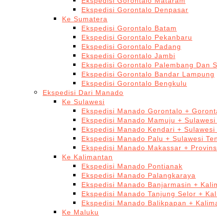
Ekspedisi Gorontalo Mataram
Ekspedisi Gorontalo Denpasar
Ke Sumatera
Ekspedisi Gorontalo Batam
Ekspedisi Gorontalo Pekanbaru
Ekspedisi Gorontalo Padang
Ekspedisi Gorontalo Jambi
Ekspedisi Gorontalo Palembang Dan 
Ekspedisi Gorontalo Bandar Lampung
Ekspedisi Gorontalo Bengkulu
Ekspedisi Dari Manado
Ke Sulawesi
Ekspedisi Manado Gorontalo + Goront
Ekspedisi Manado Mamuju + Sulawesi
Ekspedisi Manado Kendari + Sulawesi
Ekspedisi Manado Palu + Sulawesi Te
Ekspedisi Manado Makassar + Provins
Ke Kalimantan
Ekspedisi Manado Pontianak
Ekspedisi Manado Palangkaraya
Ekspedisi Manado Banjarmasin + Kali
Ekspedisi Manado Tanjung Selor + Ka
Ekspedisi Manado Balikpapan + Kalim
Ke Maluku