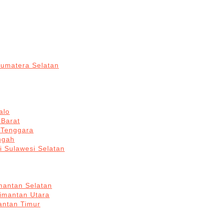
Sumatera Selatan
alo
 Barat
 Tenggara
ngah
i Sulawesi Selatan
mantan Selatan
limantan Utara
antan Timur