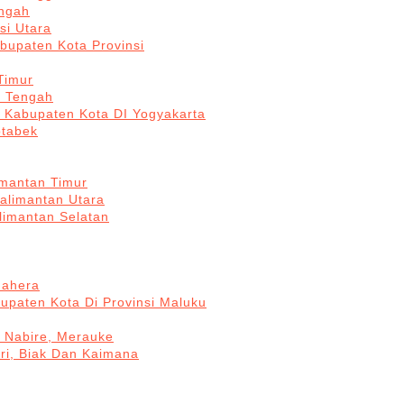
engah
si Utara
bupaten Kota Provinsi
Timur
a Tengah
5 Kabupaten Kota DI Yogyakarta
otabek
imantan Timur
Kalimantan Utara
limantan Selatan
mahera
upaten Kota Di Provinsi Maluku
, Nabire, Merauke
ri, Biak Dan Kaimana