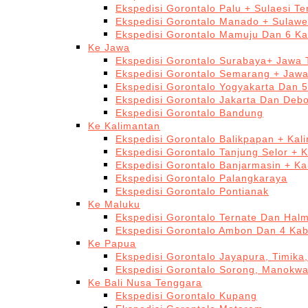
Ekspedisi Gorontalo Palu + Sulaesi T
Ekspedisi Gorontalo Manado + Sulawe
Ekspedisi Gorontalo Mamuju Dan 6 Ka
Ke Jawa
Ekspedisi Gorontalo Surabaya+ Jawa 
Ekspedisi Gorontalo Semarang + Jaw
Ekspedisi Gorontalo Yogyakarta Dan 
Ekspedisi Gorontalo Jakarta Dan Deb
Ekspedisi Gorontalo Bandung
Ke Kalimantan
Ekspedisi Gorontalo Balikpapan + Kal
Ekspedisi Gorontalo Tanjung Selor + 
Ekspedisi Gorontalo Banjarmasin + Ka
Ekspedisi Gorontalo Palangkaraya
Ekspedisi Gorontalo Pontianak
Ke Maluku
Ekspedisi Gorontalo Ternate Dan Hal
Ekspedisi Gorontalo Ambon Dan 4 Kab
Ke Papua
Ekspedisi Gorontalo Jayapura, Timika
Ekspedisi Gorontalo Sorong, Manokwa
Ke Bali Nusa Tenggara
Ekspedisi Gorontalo Kupang