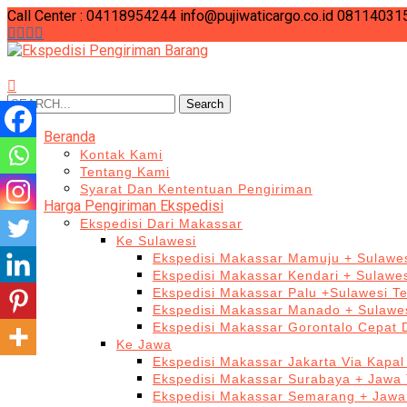
Call Center : 04118954244
info@pujiwaticargo.co.id
08114031
Search
Search
for:
Beranda
Kontak Kami
Tentang Kami
Syarat Dan Kententuan Pengiriman
Harga Pengiriman Ekspedisi
Ekspedisi Dari Makassar
Ke Sulawesi
Ekspedisi Makassar Mamuju + Sulawes
Ekspedisi Makassar Kendari + Sulawe
Ekspedisi Makassar Palu +Sulawesi T
Ekspedisi Makassar Manado + Sulawes
Ekspedisi Makassar Gorontalo Cepat
Ke Jawa
Ekspedisi Makassar Jakarta Via Kapal
Ekspedisi Makassar Surabaya + Jawa 
Ekspedisi Makassar Semarang + Jawa