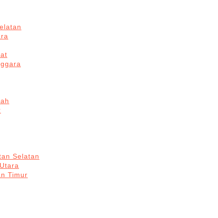
elatan
ara
at
nggara
gah
r
tan Selatan
 Utara
an Timur