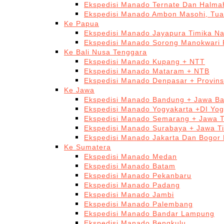
Ekspedisi Manado Ternate Dan Halma
Ekspedisi Manado Ambon Masohi, Tua
Ke Papua
Ekspedisi Manado Jayapura Timika N
Ekspedisi Manado Sorong Manokwari 
Ke Bali Nusa Tenggara
Ekspedisi Manado Kupang + NTT
Ekspedisi Manado Mataram + NTB
Ekspedisi Manado Denpasar + Provinsi
Ke Jawa
Ekspedisi Manado Bandung + Jawa Ba
Ekspedisi Manado Yogyakarta +DI Yog
Ekspedisi Manado Semarang + Jawa 
Ekspedisi Manado Surabaya + Jawa T
Ekspedisi Manado Jakarta Dan Bogor
Ke Sumatera
Ekspedisi Manado Medan
Ekspedisi Manado Batam
Ekspedisi Manado Pekanbaru
Ekspedisi Manado Padang
Ekspedisi Manado Jambi
Ekspedisi Manado Palembang
Ekspedisi Manado Bandar Lampung
Ekspedisi Manado Bengkulu