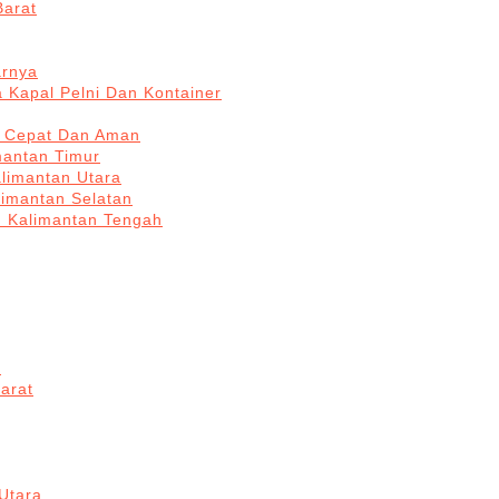
Barat
arnya
 Kapal Pelni Dan Kontainer
a Cepat Dan Aman
mantan Timur
alimantan Utara
limantan Selatan
n Kalimantan Tengah
a
arat
Utara