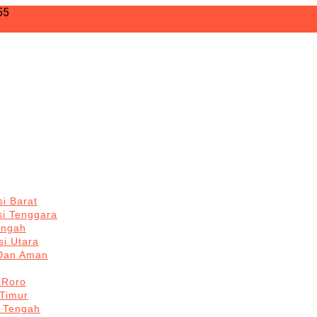
55
i Barat
si Tenggara
engah
i Utara
 Dan Aman
 Roro
Timur
 Tengah