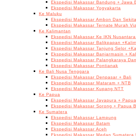
Ekspedisi Makassar Bandung + Jawa 
Ekspedisi Makassar Yogyakarta
Ke Maluku
Ekspedisi Makassar Ambon Dan Sekit
Ekspedisi Makassar Ternate Murah Via
Ke Kalimantan
Ekspedisi Makassar Ke IKN Nusantar
Ekspedisi Makassar Balikpapan +Kali
Ekspedisi Makassar Tanjung Selor +K
Ekspedisi Makassar Banjarmasin + Ka
Ekspedisi Makassar Palangkaraya Da
Ekspedisi Makassar Pontianak
Ke Bali Nusa Tenggara
Ekspedisi Makassar Denpasar + Bali
Ekspedisi Makassar Mataram + NTB
Ekspedisi Makassar Kupang NTT
Ke Papua
Ekspedisi Makassar Jayapura + Papu
Ekspedisi Makassar Sorong + Papua B
Ke Sumatera
Ekspedisi Makassar Lampung
Ekspedisi Makassar Batam
Ekspedisi Makassar Aceh
Ekspedisi Makassar Medan Sumatera 