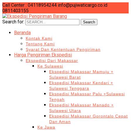
Call Center : 04118954244
info@pujiwaticargo.co.id
0811403155
Search for:
Search
Beranda
Kontak Kami
Tentang Kami
Syarat Dan Kententuan Pengiriman
Harga Pengiriman Ekspedisi
Ekspedisi Dari Makassar
Ke Sulawesi
Ekspedisi Makassar Mamuju +
Sulawesi Barat
Ekspedisi Makassar Kendari +
Sulawesi Tenggara
Ekspedisi Makassar Palu +Sulawesi
Tengah
Ekspedisi Makassar Manado +
Sulawesi Utara
Ekspedisi Makassar Gorontalo Cepat
Dan Aman
Ke Jawa