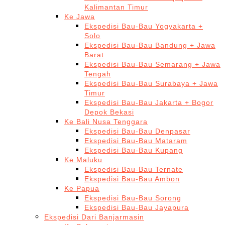
Kalimantan Timur
Ke Jawa
Ekspedisi Bau-Bau Yogyakarta +
Solo
Ekspedisi Bau-Bau Bandung + Jawa
Barat
Ekspedisi Bau-Bau Semarang + Jawa
Tengah
Ekspedisi Bau-Bau Surabaya + Jawa
Timur
Ekspedisi Bau-Bau Jakarta + Bogor
Depok Bekasi
Ke Bali Nusa Tenggara
Ekspedisi Bau-Bau Denpasar
Ekspedisi Bau-Bau Mataram
Ekspedisi Bau-Bau Kupang
Ke Maluku
Ekspedisi Bau-Bau Ternate
Ekspedisi Bau-Bau Ambon
Ke Papua
Ekspedisi Bau-Bau Sorong
Ekspedisi Bau-Bau Jayapura
Ekspedisi Dari Banjarmasin