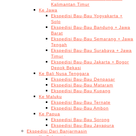
Kalimantan Timur
Ke Jawa
Ekspedisi Bau-Bau Yogyakarta +
Solo
Ekspedisi Bau-Bau Bandung + Jawa
Barat
Ekspedisi Bau-Bau Semarang + Jawa
Tengah
Ekspedisi Bau-Bau Surabaya + Jawa
Timur
Ekspedisi Bau-Bau Jakarta + Bogor
Depok Bekasi
Ke Bali Nusa Tenggara
Ekspedisi Bau-Bau Denpasar
Ekspedisi Bau-Bau Mataram
Ekspedisi Bau-Bau Kupang
Ke Maluku
Ekspedisi Bau-Bau Ternate
Ekspedisi Bau-Bau Ambon
Ke Papua
Ekspedisi Bau-Bau Sorong
Ekspedisi Bau-Bau Jayapura
Ekspedisi Dari Banjarmasin