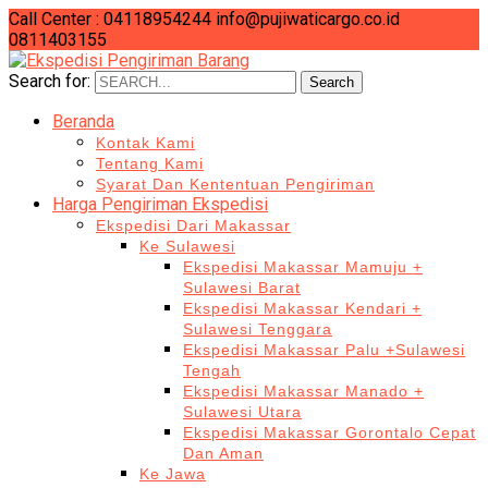
Call Center : 04118954244
info@pujiwaticargo.co.id
0811403155
Search for:
Search
Beranda
Kontak Kami
Tentang Kami
Syarat Dan Kententuan Pengiriman
Harga Pengiriman Ekspedisi
Ekspedisi Dari Makassar
Ke Sulawesi
Ekspedisi Makassar Mamuju +
Sulawesi Barat
Ekspedisi Makassar Kendari +
Sulawesi Tenggara
Ekspedisi Makassar Palu +Sulawesi
Tengah
Ekspedisi Makassar Manado +
Sulawesi Utara
Ekspedisi Makassar Gorontalo Cepat
Dan Aman
Ke Jawa