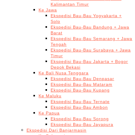
Kalimantan Timur
Ke Jawa
Ekspedisi Bau-Bau Yogyakarta +
Solo
Ekspedisi Bau-Bau Bandung + Jawa
Barat
Ekspedisi Bau-Bau Semarang + Jawa
Tengah
Ekspedisi Bau-Bau Surabaya + Jawa
Timur
Ekspedisi Bau-Bau Jakarta + Bogor
Depok Bekasi
Ke Bali Nusa Tenggara
Ekspedisi Bau-Bau Denpasar
Ekspedisi Bau-Bau Mataram
Ekspedisi Bau-Bau Kupang
Ke Maluku
Ekspedisi Bau-Bau Ternate
Ekspedisi Bau-Bau Ambon
Ke Papua
Ekspedisi Bau-Bau Sorong
Ekspedisi Bau-Bau Jayapura
Ekspedisi Dari Banjarmasin