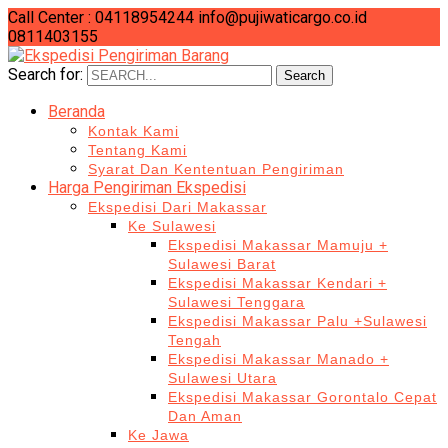
Call Center : 04118954244
info@pujiwaticargo.co.id
0811403155
Search for:
Search
Beranda
Kontak Kami
Tentang Kami
Syarat Dan Kententuan Pengiriman
Harga Pengiriman Ekspedisi
Ekspedisi Dari Makassar
Ke Sulawesi
Ekspedisi Makassar Mamuju +
Sulawesi Barat
Ekspedisi Makassar Kendari +
Sulawesi Tenggara
Ekspedisi Makassar Palu +Sulawesi
Tengah
Ekspedisi Makassar Manado +
Sulawesi Utara
Ekspedisi Makassar Gorontalo Cepat
Dan Aman
Ke Jawa