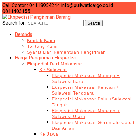
Call Center : 04118954244
info@pujiwaticargo.co.id
0811403155
Search for:
Search
Beranda
Kontak Kami
Tentang Kami
Syarat Dan Kententuan Pengiriman
Harga Pengiriman Ekspedisi
Ekspedisi Dari Makassar
Ke Sulawesi
Ekspedisi Makassar Mamuju +
Sulawesi Barat
Ekspedisi Makassar Kendari +
Sulawesi Tenggara
Ekspedisi Makassar Palu +Sulawesi
Tengah
Ekspedisi Makassar Manado +
Sulawesi Utara
Ekspedisi Makassar Gorontalo Cepat
Dan Aman
Ke Jawa