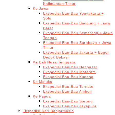
Kalimantan Timur
Ke Jawa
Ekspedisi Bau-Bau Yogyakarta +
Solo
Ekspedisi Bau-Bau Bandung + Jawa
Barat
Ekspedisi Bau-Bau Semarang + Jawa
Tengah
Ekspedisi Bau-Bau Surabaya + Jawa
Timur
Ekspedisi Bau-Bau Jakarta + Bogor
Depok Bekasi
Ke Bali Nusa Tenggara
Ekspedisi Bau-Bau Denpasar
Ekspedisi Bau-Bau Mataram
Ekspedisi Bau-Bau Kupang
Ke Maluku
Ekspedisi Bau-Bau Ternate
Ekspedisi Bau-Bau Ambon
Ke Papua
Ekspedisi Bau-Bau Sorong
Ekspedisi Bau-Bau Jayapura
Ekspedisi Dari Banjarmasin