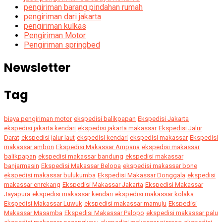
pengiriman barang pindahan rumah
pengiriman dari jakarta
pengiriman kulkas
Pengiriman Motor
Pengiriman springbed
Newsletter
Tag
biaya pengiriman motor
ekspedisi balikpapan
Ekspedisi Jakarta
ekspedisi jakarta kendari
ekspedisi jakarta makassar
Ekspedisi Jalur
Darat
ekspedisi jalur laut
ekspedisi kendari
ekspedisi makassar
Ekspedisi
makassar ambon
Ekspedisi Makassar Ampana
ekspedisi makassar
balikpapan
ekspedisi makassar bandung
ekspedisi makassar
banjarmasin
Ekspedisi Makassar Belopa
ekspedisi makassar bone
ekspedisi makassar bulukumba
Ekspedisi Makassar Donggala
ekspedisi
makassar enrekang
Ekspedisi Makassar Jakarta
Ekspedisi Makassar
Jayapura
ekspedisi makassar kendari
ekspedisi makassar kolaka
Ekspedisi Makassar Luwuk
ekspedisi makassar mamuju
Ekspedisi
Makassar Masamba
Ekspedisi Makassar Palopo
ekspedisi makassar palu