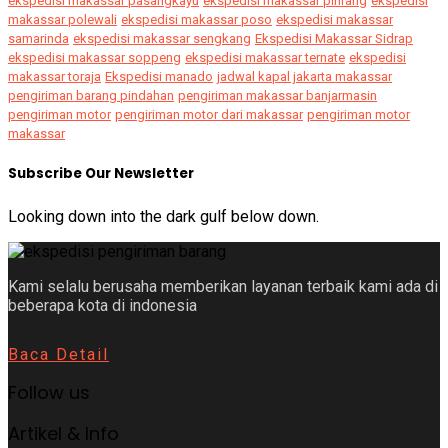
ekspedisi makassar pasangkayu
ekspedisi makassar pinrang
ekspedisi
makassar polewali
ekspedisi makassar poso
ekspedisi makassar
samarinda
ekspedisi makassar sengkang
Ekspedisi Makassar Sidrap
ekspedisi makassar soppeng
ekspedisi makassar ternate
ekspedisi
makassar toraja
Ekspedisi manado
jadwal kapal jakarta makassar
pengiriman barang pindahan
pengiriman makassar banjarmasin
pengiriman motor
pengiriman motor dari makassar
pengiriman motor
makassar
Subscribe Our Newsletter
Looking down into the dark gulf below down.
Kami selalu berusaha memberikan layanan terbaik kami ada di
beberapa kota di indonesia
Baca Detail
Follow us
Artikel & Info