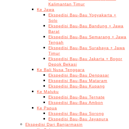
Kalimantan Timur
Ke Jawa
Ekspedisi Bau-Bau Yogyakarta +
Solo
Ekspedisi Bau-Bau Bandung + Jawa
Barat
Ekspedisi Bau-Bau Semarang + Jawa
Tengah
Ekspedisi Bau-Bau Surabaya + Jawa
Timur
Ekspedisi Bau-Bau Jakarta + Bogor
Depok Bekasi
Ke Bali Nusa Tenggara
Ekspedisi Bau-Bau Denpasar
Ekspedisi Bau-Bau Mataram
Ekspedisi Bau-Bau Kupang
Ke Maluku
Ekspedisi Bau-Bau Ternate
Ekspedisi Bau-Bau Ambon
Ke Papua
Ekspedisi Bau-Bau Sorong
Ekspedisi Bau-Bau Jayapura
Ekspedisi Dari Banjarmasin