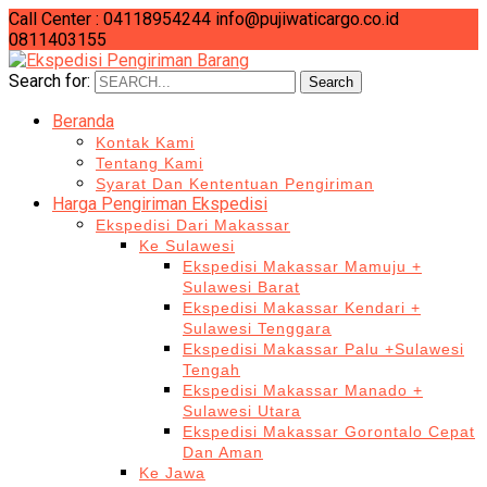
Call Center : 04118954244
info@pujiwaticargo.co.id
0811403155
Search for:
Search
Beranda
Kontak Kami
Tentang Kami
Syarat Dan Kententuan Pengiriman
Harga Pengiriman Ekspedisi
Ekspedisi Dari Makassar
Ke Sulawesi
Ekspedisi Makassar Mamuju +
Sulawesi Barat
Ekspedisi Makassar Kendari +
Sulawesi Tenggara
Ekspedisi Makassar Palu +Sulawesi
Tengah
Ekspedisi Makassar Manado +
Sulawesi Utara
Ekspedisi Makassar Gorontalo Cepat
Dan Aman
Ke Jawa