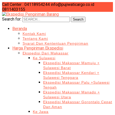
Call Center : 04118954244
info@pujiwaticargo.co.id
0811403155
Search for:
Search
Beranda
Kontak Kami
Tentang Kami
Syarat Dan Kententuan Pengiriman
Harga Pengiriman Ekspedisi
Ekspedisi Dari Makassar
Ke Sulawesi
Ekspedisi Makassar Mamuju +
Sulawesi Barat
Ekspedisi Makassar Kendari +
Sulawesi Tenggara
Ekspedisi Makassar Palu +Sulawesi
Tengah
Ekspedisi Makassar Manado +
Sulawesi Utara
Ekspedisi Makassar Gorontalo Cepat
Dan Aman
Ke Jawa