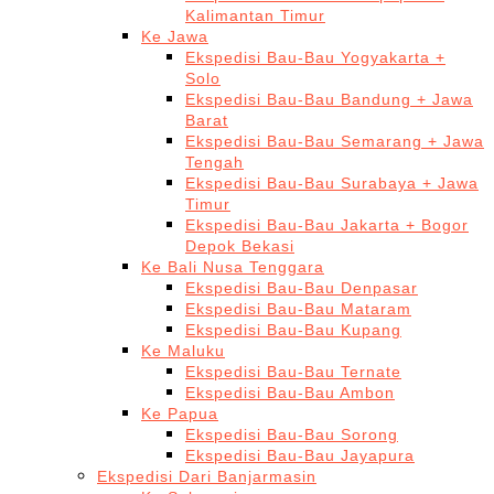
Kalimantan Timur
Ke Jawa
Ekspedisi Bau-Bau Yogyakarta +
Solo
Ekspedisi Bau-Bau Bandung + Jawa
Barat
Ekspedisi Bau-Bau Semarang + Jawa
Tengah
Ekspedisi Bau-Bau Surabaya + Jawa
Timur
Ekspedisi Bau-Bau Jakarta + Bogor
Depok Bekasi
Ke Bali Nusa Tenggara
Ekspedisi Bau-Bau Denpasar
Ekspedisi Bau-Bau Mataram
Ekspedisi Bau-Bau Kupang
Ke Maluku
Ekspedisi Bau-Bau Ternate
Ekspedisi Bau-Bau Ambon
Ke Papua
Ekspedisi Bau-Bau Sorong
Ekspedisi Bau-Bau Jayapura
Ekspedisi Dari Banjarmasin