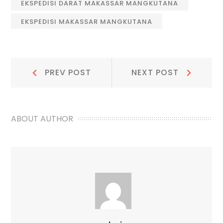
EKSPEDISI DARAT MAKASSAR MANGKUTANA
EKSPEDISI MAKASSAR MANGKUTANA
Navigasi
Prev
Next
PREV POST
NEXT POST
Post:
Post:
pos
ABOUT AUTHOR