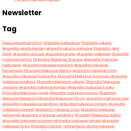
Newsletter
Tag
biaya pengiriman motor
ekspedisi balikpapan
Ekspedisi Jakarta
ekspedisi jakarta kendari
ekspedisi jakarta makassar
Ekspedisi Jalur
Darat
ekspedisi jalur laut
ekspedisi kendari
ekspedisi makassar
Ekspedisi
makassar ambon
Ekspedisi Makassar Ampana
ekspedisi makassar
balikpapan
ekspedisi makassar bandung
ekspedisi makassar
banjarmasin
Ekspedisi Makassar Belopa
ekspedisi makassar bone
ekspedisi makassar bulukumba
Ekspedisi Makassar Donggala
ekspedisi
makassar enrekang
Ekspedisi Makassar Jakarta
Ekspedisi Makassar
Jayapura
ekspedisi makassar kendari
ekspedisi makassar kolaka
Ekspedisi Makassar Luwuk
ekspedisi makassar mamuju
Ekspedisi
Makassar Masamba
Ekspedisi Makassar Palopo
ekspedisi makassar palu
ekspedisi makassar pasangkayu
ekspedisi makassar pinrang
ekspedisi
makassar polewali
ekspedisi makassar poso
ekspedisi makassar
samarinda
ekspedisi makassar sengkang
Ekspedisi Makassar Sidrap
ekspedisi makassar soppeng
ekspedisi makassar ternate
ekspedisi
makassar toraja
Ekspedisi manado
jadwal kapal jakarta makassar