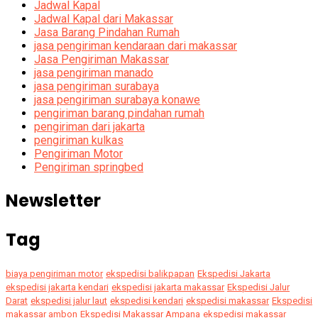
Jadwal Kapal
Jadwal Kapal dari Makassar
Jasa Barang Pindahan Rumah
jasa pengiriman kendaraan dari makassar
Jasa Pengiriman Makassar
jasa pengiriman manado
jasa pengiriman surabaya
jasa pengiriman surabaya konawe
pengiriman barang pindahan rumah
pengiriman dari jakarta
pengiriman kulkas
Pengiriman Motor
Pengiriman springbed
Newsletter
Tag
biaya pengiriman motor
ekspedisi balikpapan
Ekspedisi Jakarta
ekspedisi jakarta kendari
ekspedisi jakarta makassar
Ekspedisi Jalur
Darat
ekspedisi jalur laut
ekspedisi kendari
ekspedisi makassar
Ekspedisi
makassar ambon
Ekspedisi Makassar Ampana
ekspedisi makassar