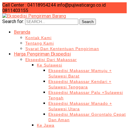
Call Center : 04118954244
info@pujiwaticargo.co.id
0811403155
Search for:
Search
Beranda
Kontak Kami
Tentang Kami
Syarat Dan Kententuan Pengiriman
Harga Pengiriman Ekspedisi
Ekspedisi Dari Makassar
Ke Sulawesi
Ekspedisi Makassar Mamuju +
Sulawesi Barat
Ekspedisi Makassar Kendari +
Sulawesi Tenggara
Ekspedisi Makassar Palu +Sulawesi
Tengah
Ekspedisi Makassar Manado +
Sulawesi Utara
Ekspedisi Makassar Gorontalo Cepat
Dan Aman
Ke Jawa