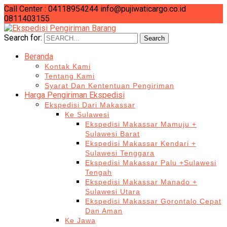
Call Center : 04118954244
info@pujiwaticargo.co.id
0811403155
Search for:
Search
Beranda
Kontak Kami
Tentang Kami
Syarat Dan Kententuan Pengiriman
Harga Pengiriman Ekspedisi
Ekspedisi Dari Makassar
Ke Sulawesi
Ekspedisi Makassar Mamuju +
Sulawesi Barat
Ekspedisi Makassar Kendari +
Sulawesi Tenggara
Ekspedisi Makassar Palu +Sulawesi
Tengah
Ekspedisi Makassar Manado +
Sulawesi Utara
Ekspedisi Makassar Gorontalo Cepat
Dan Aman
Ke Jawa